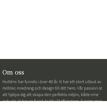
Om oss
Hulténs har funnits i över 40 år. Vi har ett stort utbud av
möbler, inredning och design till ditt hem. Vår passion är
att hjälpa dig att skapa den perfekta miljön, både inne
och ute. Vi har en fysisk butik i Staffanstorp, Sverige men