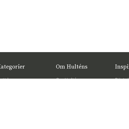
ategorier
Om Hulténs
Inspi
ytt hos oss
Om Hulténs
Bästsä
öbler
Hulténs butik
Trend
2026
nredning
Säljavdelning
Rätt d
temöbler
Hållbarhet
komfor