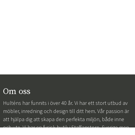
Om oss
Hulténs har funnits i över 40 år. Vi har ett stort utbud av
möbler, inredning och design till ditt hem. Vår passion är
att hjälpa dig att skapa den perfekta miljön, både inne
och ute. Vi har en fysisk butik i Staffanstorp, Sverige men