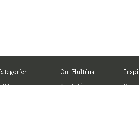
ategorier
Om Hulténs
Inspi
ytt hos oss
Om Hulténs
Bästsä
öbler
Hulténs butik
Trend
2026
nredning
Säljavdelning
Rätt d
temöbler
Hållbarhet
komfor