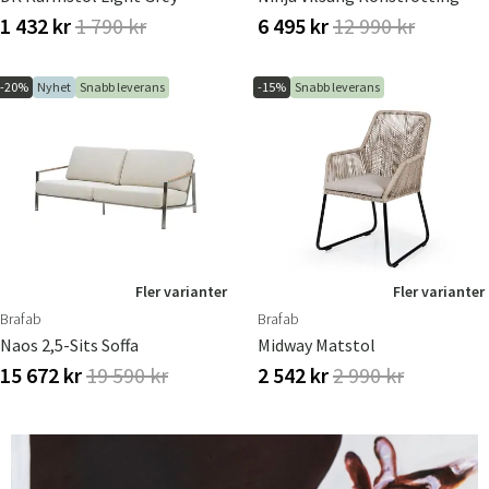
1 432 kr
1 790 kr
6 495 kr
12 990 kr
-20%
Nyhet
Snabb leverans
-15%
Snabb leverans
Fler varianter
Fler varianter
Brafab
Brafab
Naos 2,5-Sits Soffa
Midway Matstol
15 672 kr
19 590 kr
2 542 kr
2 990 kr