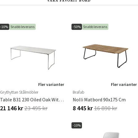
VÅRA FAVORIT BORD
-10%
Snabb leverans
-50%
Snabb leverans
Fler varianter
Fler varianter
Grythyttan Stålmöbler
Brafab
Table B31 230 Oiled Oak With Hot Galvanized Base
Nolli Matbord 90x175 Cm
21 146 kr
23 495 kr
8 445 kr
16 890 kr
-10%