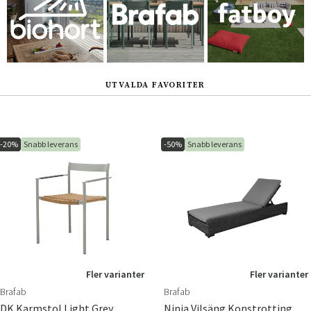
UTVALDA FAVORITER
-20%
Snabb leverans
-50%
Snabb leverans
Fler varianter
Fler varianter
Brafab
Brafab
DK Karmstol Light Grey
Ninja Vilsäng Konstrotting