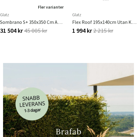
Fler varianter
Glatz
Glatz
Sombrano S+ 350x350 Cm Anodizerad Alu Frihängande Parasoll
Flex Roof 195x140cm Utan Kappa 1 050 Sand White Glatz Basprodukt
31 504 kr
45 005 kr
1 994 kr
2 215 kr