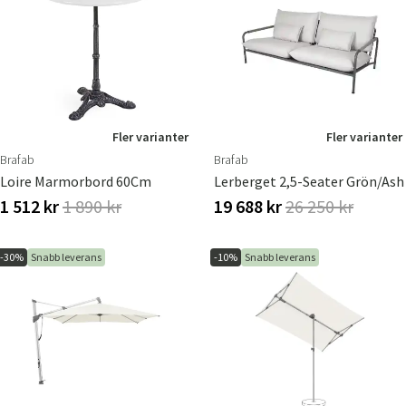
Fler varianter
Fler varianter
Brafab
Brafab
Loire Marmorbord 60Cm
Lerberget 2,5-Seater Grön/ash
1 512 kr
1 890 kr
19 688 kr
26 250 kr
-30%
Snabb leverans
-10%
Snabb leverans