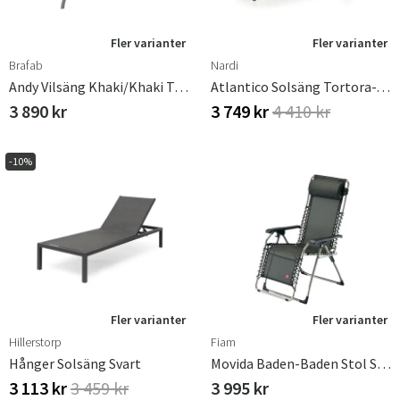
Fler varianter
Fler varianter
Brafab
Nardi
Andy Vilsäng Khaki/khaki Teak
Atlantico Solsäng Tortora-Tortora
3 890 kr
3 749 kr
4 410 kr
-10%
Fler varianter
Fler varianter
Hillerstorp
Fiam
Hånger Solsäng Svart
Movida Baden-Baden Stol Svart Aluminium/textilene
3 113 kr
3 459 kr
3 995 kr