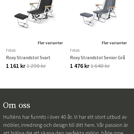
Fler varianter
Fler varianter
Fritab
Fritab
Roxy Strandstol Svart
Roxy Strandstol Senior Grå
1 161 kr
1 290 kr
1 476 kr
1 640 kr
Om oss
Hulténs har funnits i över 40 år. Vi har ett stort utbud av
möbler, inredning och design till ditt hem. Vår passion är
att hjälpa dig att skapa den perfekta miljön, både inne