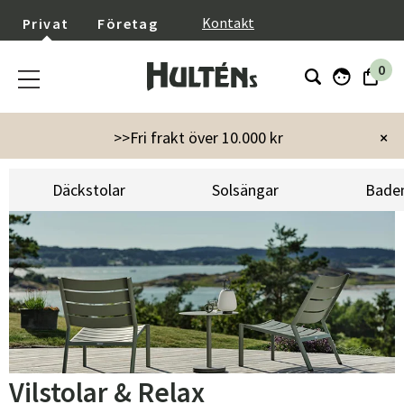
}
Kontakt
Privat
Företag
0
Startsida
Utemöbler
Vilstolar & Relax
>>Fri frakt över 10.000 kr
×
Däckstolar
Solsängar
Baden
Vilstolar & Relax