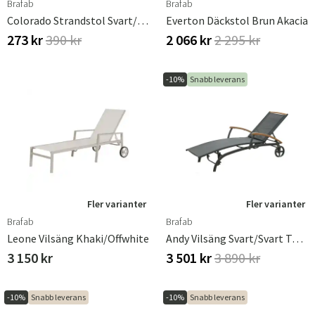
Brafab
Brafab
Colorado Strandstol Svart/svart
Everton Däckstol Brun Akacia
Sverige
Danmark
273 kr
390 kr
2 066 kr
2 295 kr
Norge
Suomi
-10%
Snabb leverans
Fler varianter
Fler varianter
Brafab
Brafab
Leone Vilsäng Khaki/offwhite
Andy Vilsäng Svart/Svart Teak
3 150 kr
3 501 kr
3 890 kr
-10%
Snabb leverans
-10%
Snabb leverans