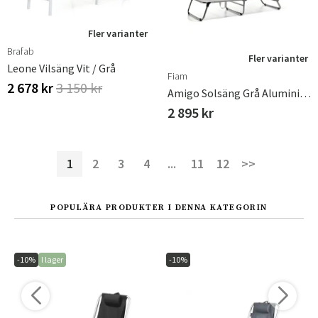
Fler varianter
Brafab
Fler varianter
Leone Vilsäng Vit / Grå
Fiam
2 678 kr
3 150 kr
Amigo Solsäng Grå Aluminium/textilene
2 895 kr
1
2
3
4
...
11
12
>>
POPULÄRA PRODUKTER I DENNA KATEGORIN
-10%
I lager
-10%