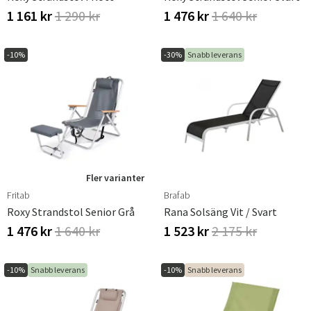
1 161 kr
1 290 kr
1 476 kr
1 640 kr
-10%
-30%
Snabb leverans
Fler varianter
Fritab
Brafab
Roxy Strandstol Senior Grå
Rana Solsäng Vit / Svart
1 476 kr
1 640 kr
1 523 kr
2 175 kr
-10%
Snabb leverans
-10%
Snabb leverans