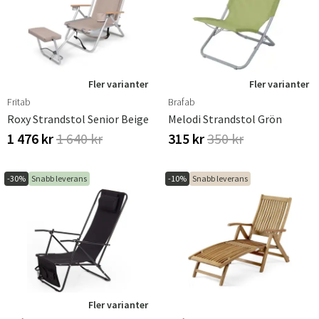
Fler varianter
Fler varianter
Fritab
Brafab
Roxy Strandstol Senior Beige
Melodi Strandstol Grön
1 476 kr
1 640 kr
315 kr
350 kr
-30%
Snabb leverans
-10%
Snabb leverans
Fler varianter