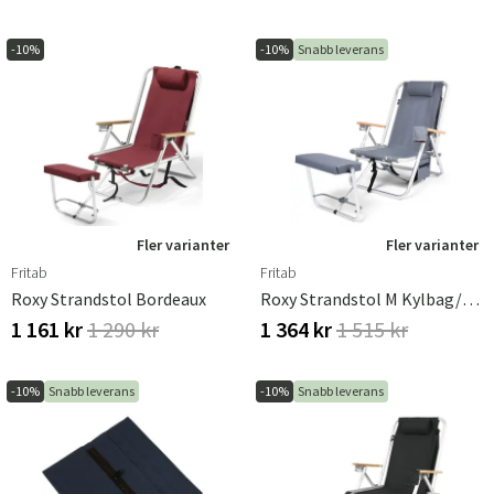
-10%
-10%
Snabb leverans
Fler varianter
Fler varianter
Fritab
Fritab
Roxy Strandstol Bordeaux
Roxy Strandstol M Kylbag/Mobilficka Grå
1 161 kr
1 290 kr
1 364 kr
1 515 kr
-10%
Snabb leverans
-10%
Snabb leverans