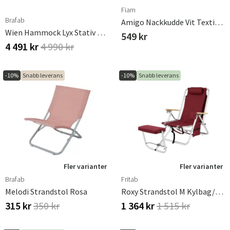
Fiam
Brafab
Amigo Nackkudde Vit Textilene
Wien Hammock Lyx Stativ Antracit
549 kr
4 491 kr
4 990 kr
-10%
Snabb leverans
-10%
Snabb leverans
Fler varianter
Fler varianter
Brafab
Fritab
Melodi Strandstol Rosa
Roxy Strandstol M Kylbag/Mobilficka Bordeaux
315 kr
350 kr
1 364 kr
1 515 kr