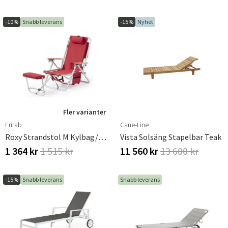
-10%
Snabb leverans
-15%
Nyhet
Fler varianter
Fritab
Cane-Line
Roxy Strandstol M Kylbag/Mobilficka Röd
Vista Solsäng Stapelbar Teak
1 364 kr
1 515 kr
11 560 kr
13 600 kr
-15%
Snabb leverans
Snabb leverans