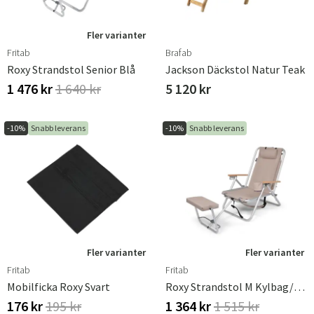
Fler varianter
Fritab
Brafab
Roxy Strandstol Senior Blå
Jackson Däckstol Natur Teak
1 476 kr
1 640 kr
5 120 kr
-10%
Snabb leverans
-10%
Snabb leverans
Fler varianter
Fler varianter
Fritab
Fritab
Mobilficka Roxy Svart
Roxy Strandstol M Kylbag/Mobilficka Beige
176 kr
195 kr
1 364 kr
1 515 kr