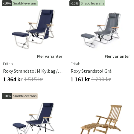
-10%
Snabb leverans
-10%
Snabb leverans
Fler varianter
Fler varianter
Fritab
Fritab
Roxy Strandstol M Kylbag/Mobilficka Blå
Roxy Strandstol Grå
1 364 kr
1 515 kr
1 161 kr
1 290 kr
-10%
Snabb leverans