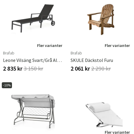
Fler varianter
Fler varianter
Brafab
Brafab
Leone Vilsäng Svart/grå Aluminium
SKULE Däckstol Furu
2 835 kr
3 150 kr
2 061 kr
2 290 kr
-10%
Fler varianter