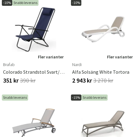
-10%
Snabb leverans
-10%
Fler varianter
Fler varianter
Brafab
Nardi
Colorado Strandstol Svart/blå
Alfa Solsäng White Tortora
351 kr
390 kr
2 943 kr
3 270 kr
Snabb leverans
-15%
Snabb leverans