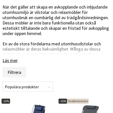
När det gäller att skapa en avkopplande och inbjudande
utomhusmiljö är vilstolar och relaxmöbler för
utomhusbruk en oumbärlig del av trädgårdsinredningen.
Dessa möbler är inte bara funktionella utan också
estetiskt tilltalande och skapar en fristad för avkoppling
under öppen himmel.
En av de stora fördelarna med utomhusvilstolar och
relaxmöbler är deras bekvämlighet. Många av dessa
möbler är ergonomiskt utformade med justerbara
ryggstöd och armstöd, vilket gör det möjligt för
Läs mer
användarna att anpassa sittande eller liggande position
efter behov. De är idealiska för att njuta av en god bok,
Filtrera
sola eller helt enkelt koppla av med en kopp kaffe medan
man andas in frisk luft.
Utöver sin komfort och funktionalitet bidrar vilstolar och
relaxmöbler för utomhusbruk till att skapa en harmonisk
atmosfär i trädgården eller på terrassen. De finns i olika
-10%
-10%
Snabb leverans
stilar och färger för att passa olika utomhusinredningar,
från moderna och eleganta möbler till rustika och