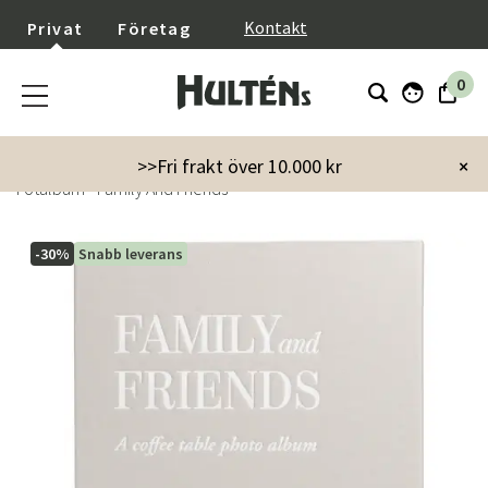
}
Kontakt
Privat
Företag
0
Startsida
Inredning
Gå bort-presenter
>>Fri frakt över 10.000 kr
×
Fotalbum - Family And Friends
-30%
Snabb leverans