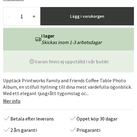
-
+
Lägg i varukorgen
I lager
Skickas inom 1-3 arbetsdagar
Varan finns ej uppställd i vår butik!
Upptäck Printworks Family and Friends Coffee Table Photo
Album, en stilfull hyllning till dina mest värdefulla ögonblick.
Med ett elegant ljusgrått tygomslag oc...
Mer info
Betala efter leverans
Öppet köp 30 dagar
2 års garanti
Prisgaranti