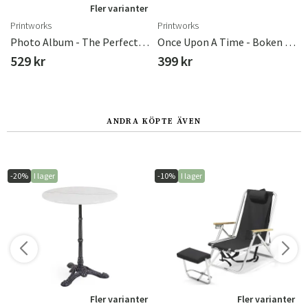
r
Fler varianter
Printworks
Printworks
Photo Album - The Perfect Day, Light Blue
Once Upon A Time - Boken Om Min Livshistoria
529 kr
399 kr
ANDRA KÖPTE ÄVEN
-20%
I lager
-10%
I lager
r
Fler varianter
Fler varianter