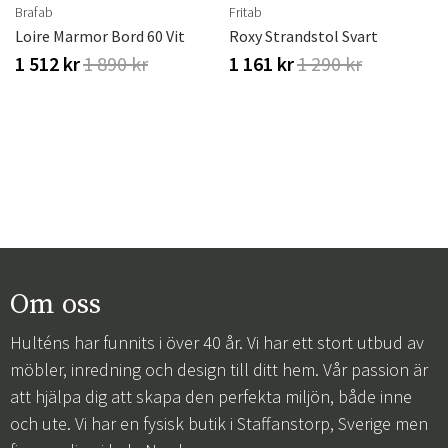
Brafab
Fritab
Loire Marmor Bord 60 Vit
Roxy Strandstol Svart
1 512 kr
1 890 kr
1 161 kr
1 290 kr
Om oss
Hulténs har funnits i över 40 år. Vi har ett stort utbud av
möbler, inredning och design till ditt hem. Vår passion är
att hjälpa dig att skapa den perfekta miljön, både inne
och ute. Vi har en fysisk butik i Staffanstorp, Sverige men