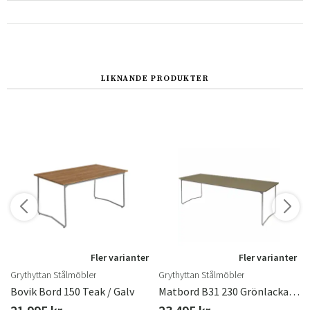
LIKNANDE PRODUKTER
r
Fler varianter
Fler varianter
Grythyttan Stålmöbler
Grythyttan Stålmöbler
inkat Stativ
Bovik Bord 150 Teak / Galv
Matbord B31 230 Grönlackad Ek / Varmförzinkat Stativ