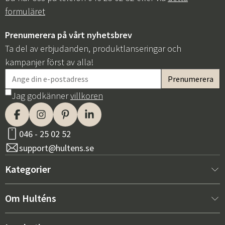
formuläret
Prenumerera på vårt nyhetsbrev
Ta del av erbjudanden, produktlanseringar och
kampanjer först av alla!
Jag godkänner
villkoren
046 - 25 02 52
support@hultens.se
Kategorier
Nytt hos oss
Om Hulténs
Möbler
Om Hulténs