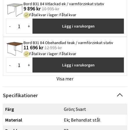
Bord B31 84 Vitlackad ek / varmförzinkat stativ
9 896 kr
10 995 kr
Fåtal kvar i lager
:
Fåtal kvar
-
+
Lägg i varukorgen
Bord B31 84 Obehandlad teak / varmförzinkat stativ
11 696 kr
12 995 kr
Fåtal kvar i lager
:
Fåtal kvar
-
+
Lägg i varukorgen
Visa mer
Specifikationer
Färg
Grön; Svart
Material
Ek; Behandlat stål