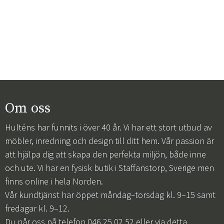
Om oss
Hulténs har funnits i över 40 år. Vi har ett stort utbud av
möbler, inredning och design till ditt hem. Vår passion är
att hjälpa dig att skapa den perfekta miljön, både inne
och ute. Vi har en fysisk butik i Staffanstorp, Sverige men
finns online i hela Norden.
Vår kundtjänst har öppet måndag–torsdag kl. 9–15 samt
fredagar kl. 9–12.
Du når oss på telefon 046 25 02 52 eller via
detta