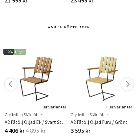
21 995 kr
23 495 kr
ANDRA KÖPTE ÄVEN
-10%
I lager
r
Fler varianter
Fler varianter
Grythyttan Stålmöbler
Grythyttan Stålmöbler
ster
A2 Fåtölj Oljad Ek / Svart Stativ
A2 Fåtölj Oljad Furu / Grönt Stativ
4 406 kr
4 895 kr
3 595 kr