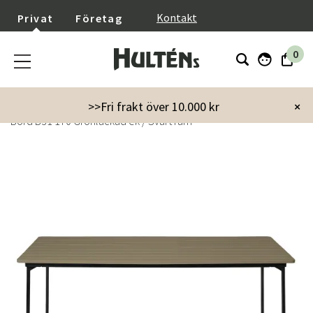
}
Kontakt
Privat
Företag
0
Startsida
Utemöbler
Utebord
Matbord
>>Fri frakt över 10.000 kr
×
Bord B31 170 Grönlackad ek / Svart ram