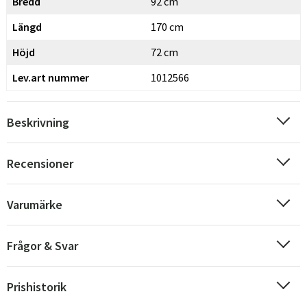
Bredd
92 cm
Längd
170 cm
Höjd
72 cm
Lev.art nummer
1012566
Beskrivning
Sverige
Danmark
Norge
Suomi
Recensioner
Varumärke
Frågor & Svar
Prishistorik