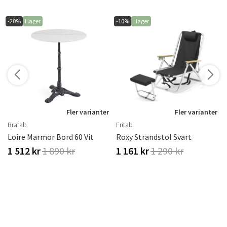
-20%
I lager
-10%
I lager
r
Fler varianter
Fler varianter
Brafab
Fritab
Loire Marmor Bord 60 Vit
Roxy Strandstol Svart
1 512 kr
1 890 kr
1 161 kr
1 290 kr