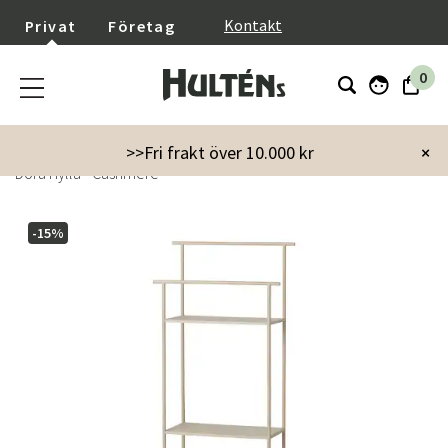
}
Kontakt
Privat
Företag
0
Startsida
Möbler
Förvaringsmöbler
Hyllor
>>Fri frakt över 10.000 kr
×
Dora Hylla - Cashmere
-15%