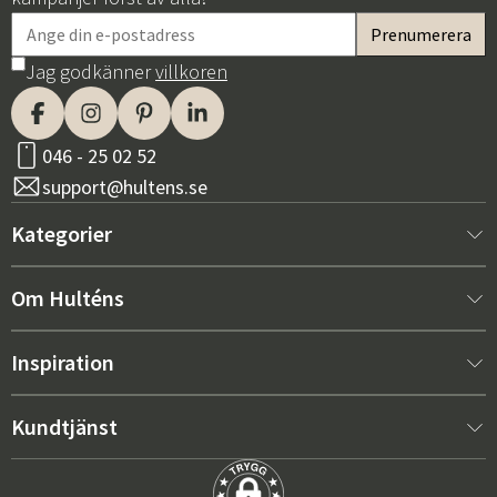
Jag godkänner
villkoren
046 - 25 02 52
support@hultens.se
Kategorier
Nytt hos oss
Om Hulténs
Möbler
Om Hulténs
Inspiration
Inredning
Hulténs butik
Bästsäljare
Kundtjänst
Utemöbler
Säljavdelning
Trendspaning: Utemöbler 2026
Kontakta oss