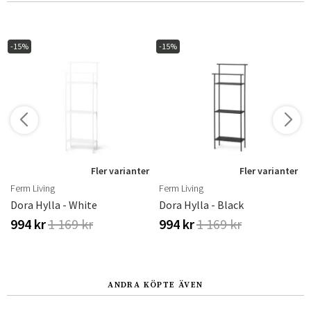
-15%
-15%
r
Fler varianter
Fler varianter
Ferm Living
Ferm Living
Dora Hylla - White
Dora Hylla - Black
994 kr
1 169 kr
994 kr
1 169 kr
ANDRA KÖPTE ÄVEN