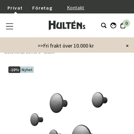
}
Kontakt
Privat
Företag
0
Startsida
Möbler
Förvaringsmöbler
Krokar & hängare
>>Fri frakt över 10.000 kr
×
Dots Metal Set of 5 - Black
-10%
Nyhet