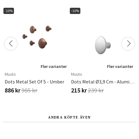
-10%
-10%
r
Fler varianter
Fler varianter
Muuto
Muuto
Dots Metal Set Of 5 - Umber
Dots Metal Ø3,9 Cm - Aluminum
886 kr
985 kr
215 kr
239 kr
ANDRA KÖPTE ÄVEN