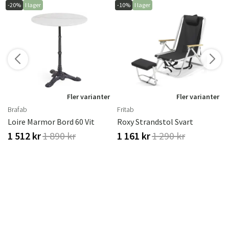
-20%
I lager
-10%
I lager
r
Fler varianter
Fler varianter
Brafab
Fritab
Loire Marmor Bord 60 Vit
Roxy Strandstol Svart
1 512 kr
1 890 kr
1 161 kr
1 290 kr