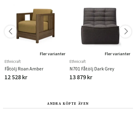
r
Fler varianter
Fler varianter
Ethnicraft
Ethnicraft
Fåtölj Roan Amber
N701 Fåtölj Dark Grey
12 528 kr
13 879 kr
ANDRA KÖPTE ÄVEN