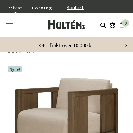
}
Kontakt
Privat
Företag
0
Startsida
Möbler
Fåtöljer & puffar
Fåtöljer
>>Fri frakt över 10.000 kr
×
Fåtölj Roan Flax
Nyhet