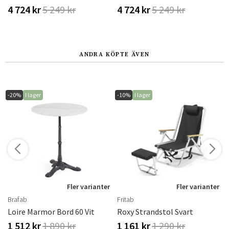
4 724 kr
5 249 kr
4 724 kr
5 249 kr
ANDRA KÖPTE ÄVEN
-20%
I lager
-10%
I lager
r
Fler varianter
Fler varianter
Brafab
Fritab
Loire Marmor Bord 60 Vit
Roxy Strandstol Svart
1 512 kr
1 890 kr
1 161 kr
1 290 kr