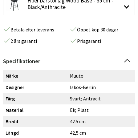
Fiber barstol låg Wood Base - 65 cm -
Black/Anthracite
Betala efter leverans
Öppet köp 30 dagar
2 års garanti
Prisgaranti
Specifikationer
Märke
Muuto
Designer
Iskos-Berlin
Färg
Svart; Antracit
Material
Ek; Plast
Bredd
42.5 cm
Längd
42,5 cm