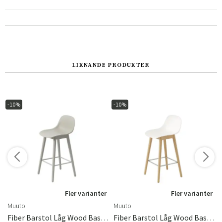
Norge
Suomi
LIKNANDE PRODUKTER
-10%
-10%
r
Fler varianter
Fler varianter
Muuto
Muuto
Fiber Barstol Låg Wood Base - 65 Cm - Grey/Grey
Fiber Barstol Låg Wood Base - 65 Cm - Natural White