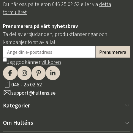
Du når oss på telefon 046 25 02 52 eller via
detta
formuläret
Prenumerera på vårt nyhetsbrev
Ta del av erbjudanden, produktlanseringar och
kampanjer först av alla!
Jag godkänner
villkoren
046 - 25 02 52
support@hultens.se
Kategorier
Nytt hos oss
Om Hulténs