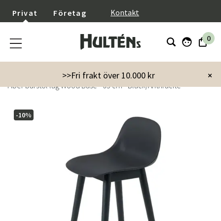
}
Kontakt
Privat
Företag
0
Startsida
Möbler
Stolar
Barstolar
>>Fri frakt över 10.000 kr
×
Fiber barstol låg Wood Base - 65 cm - Black/Anthracite
-10%