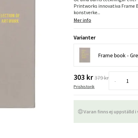
Hängstolar
Badrumsmatto
Printworks innovativa Frame Bo
konstverke...
er
Underhållsprodukter
Småförvaring
Badrumsinred
Mer info
Varianter
Frame book - Gre
303 kr
379 kr
-
Prishistorik
Varan finns ej uppställd i 