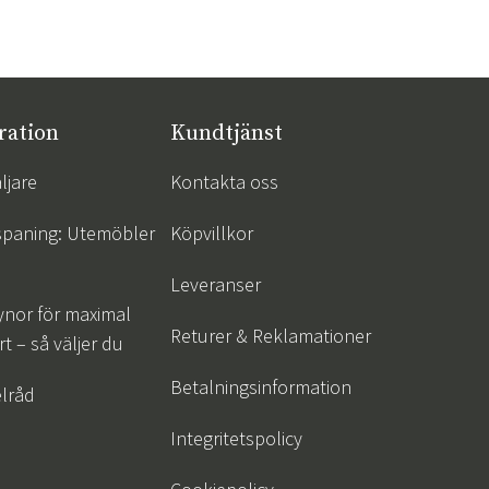
ration
Kundtjänst
ljare
Kontakta oss
spaning: Utemöbler
Köpvillkor
Leveranser
ynor för maximal
Returer & Reklamationer
t – så väljer du
Betalningsinformation
lråd
Integritetspolicy