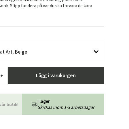
r
Trädgårdsredskap
Hallmöbler
ok. Slipp fundera på var du ska förvara de kära
ning
at Art, Beige
Lägg i varukorgen
+
I lager
vår butik!
Skickas inom 1-3 arbetsdagar