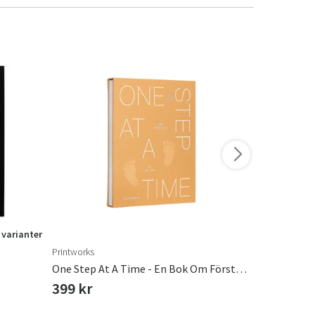
 varianter
Printworks
Printworks
One Step At A Time - En Bok Om Första Tiden I Livet
399 kr
399 kr