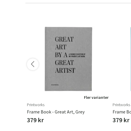
ler varianter
Fler varianter
Printworks
Printworks
e Beige
Frame Book - Great Art, Grey
Frame Boo
379 kr
379 kr