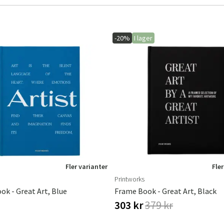
-20%
I lager
Sverige
Danmark
Norge
Suomi
Fler varianter
Fler
Printworks
k - Great Art, Blue
Frame Book - Great Art, Black
303 kr
379 kr