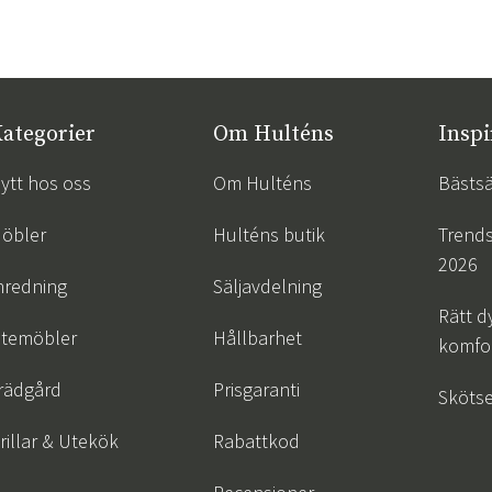
ategorier
Om Hulténs
Inspi
ytt hos oss
Om Hulténs
Bästsä
öbler
Hulténs butik
Trend
2026
nredning
Säljavdelning
Rätt d
temöbler
Hållbarhet
komfor
rädgård
Prisgaranti
Skötse
rillar & Utekök
Rabattkod