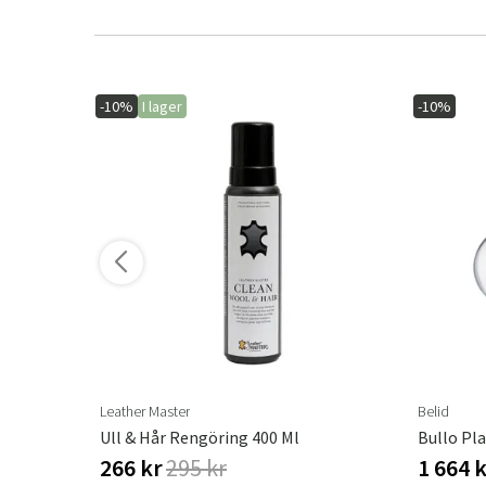
-10%
I lager
-10%
ler varianter
Leather Master
Belid
Ull & Hår Rengöring 400 Ml
Bullo Pl
266 kr
295 kr
1 664 