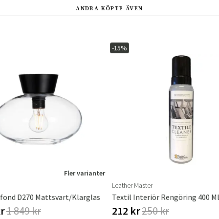
ANDRA KÖPTE ÄVEN
-15%
Fler varianter
Leather Master
afond D270 Mattsvart/Klarglas
Textil Interiör Rengöring 400 M
kr
1 849 kr
212 kr
250 kr