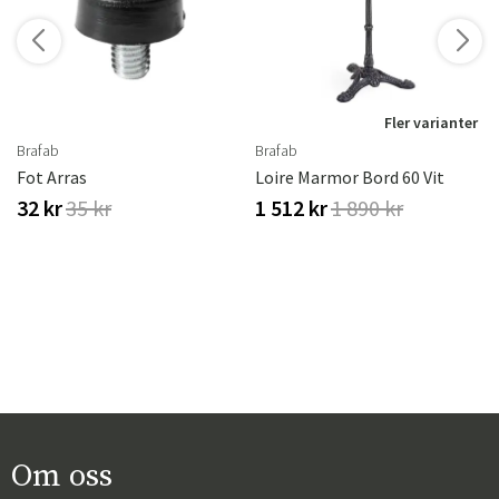
r
Fler varianter
Brafab
Brafab
rproof
Fot Arras
Loire Marmor Bord 60 Vit
32 kr
35 kr
1 512 kr
1 890 kr
Om oss