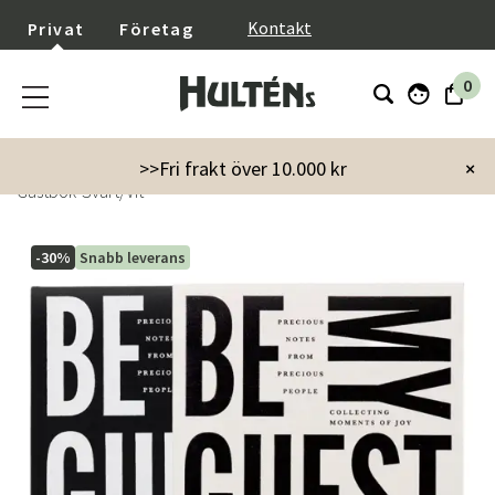
}
Kontakt
Privat
Företag
0
Startsida
Inredning
Dekoration
Inredningsdetaljer
>>Fri frakt över 10.000 kr
×
Gästbok-Svart/Vit
-30%
Snabb leverans