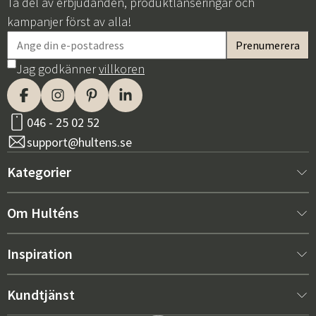
Ta del av erbjudanden, produktlanseringar och
kampanjer först av alla!
Jag godkänner
villkoren
046 - 25 02 52
support@hultens.se
Kategorier
Nytt hos oss
Om Hulténs
Möbler
Om Hulténs
Inspiration
Inredning
Hulténs butik
Bästsäljare
Kundtjänst
Utemöbler
Säljavdelning