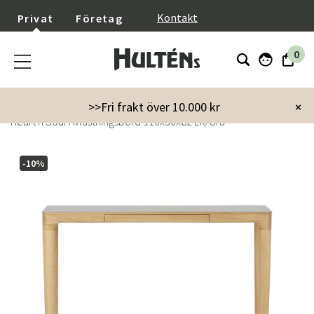
}
Kontakt
Privat
Företag
0
Startsida
Möbler
Bord
Avlastningsbord
>>Fri frakt över 10.000 kr
×
Heart'n'Soul Avlastningsbord 110x30x82 Ek/Grå
-10%