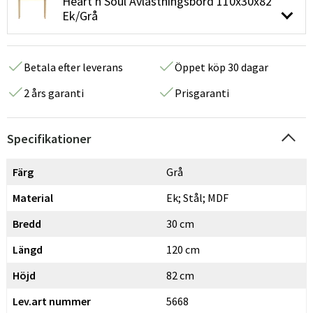
Heart'n'Soul Avlastningsbord 110x30x82
Ek/Grå
Betala efter leverans
Öppet köp 30 dagar
2 års garanti
Prisgaranti
Specifikationer
Färg
Grå
Material
Ek; Stål; MDF
Bredd
30 cm
Längd
120 cm
Höjd
82 cm
Lev.art nummer
5668