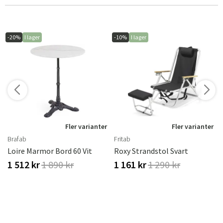
-20%
I lager
-10%
I lager
r
Fler varianter
Fler varianter
Brafab
Fritab
Loire Marmor Bord 60 Vit
Roxy Strandstol Svart
1 512 kr
1 890 kr
1 161 kr
1 290 kr