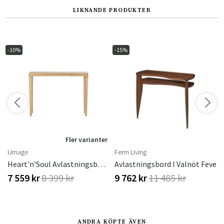
LIKNANDE PRODUKTER
-10%
-15%
Fler varianter
Umage
Ferm Living
Heart'n'Soul Avlastningsbord 110x30x82 Ek
Avlastningsbord I Valnöt Feve
7 559 kr
8 399 kr
9 762 kr
11 485 kr
ANDRA KÖPTE ÄVEN