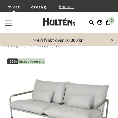
}
Kontakt
Privat
Företag
0
Startsida
Utemöbler
Soffor
Loungesoffor
>>Fri frakt över 10.000 kr
×
Lerberget 2,5-sits soffa grön / ash
-15%
Snabb leverans