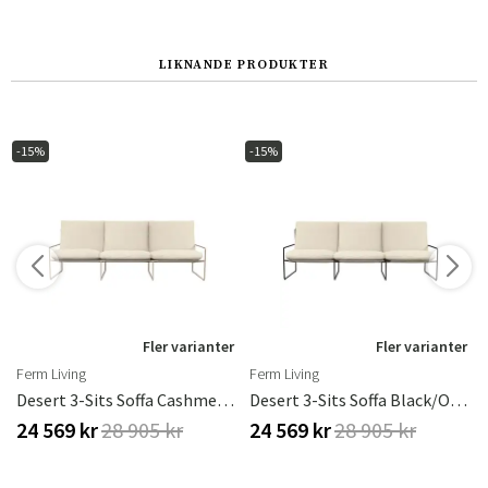
LIKNANDE PRODUKTER
-15%
-15%
r
Fler varianter
Fler varianter
Ferm Living
Ferm Living
te
Desert 3-Sits Soffa Cashmere/Off-White
Desert 3-Sits Soffa Black/Off-White
24 569 kr
28 905 kr
24 569 kr
28 905 kr