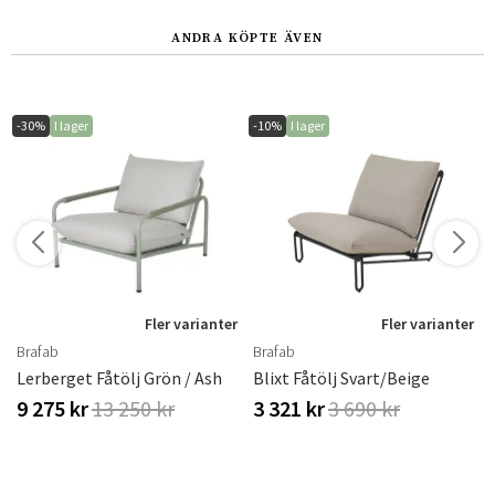
ANDRA KÖPTE ÄVEN
-30%
I lager
-10%
I lager
Fler varianter
Fler varianter
Brafab
Brafab
Lerberget Fåtölj Grön / Ash
Blixt Fåtölj Svart/beige
9 275 kr
13 250 kr
3 321 kr
3 690 kr