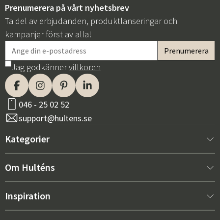
Prenumerera på vårt nyhetsbrev
Ta del av erbjudanden, produktlanseringar och
kampanjer först av alla!
Jag godkänner
villkoren
046 - 25 02 52
support@hultens.se
Kategorier
Nytt hos oss
Om Hulténs
Möbler
Om Hulténs
Inspiration
Inredning
Hulténs butik