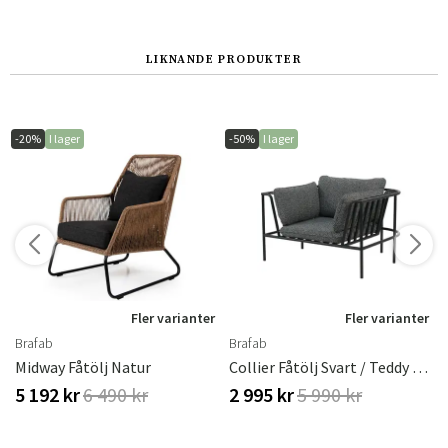
LIKNANDE PRODUKTER
-20%
I lager
-50%
I lager
r
Fler varianter
Fler varianter
Brafab
Brafab
eddy Beige
Midway Fåtölj Natur
Collier Fåtölj Svart / Teddy Black
5 192 kr
6 490 kr
2 995 kr
5 990 kr