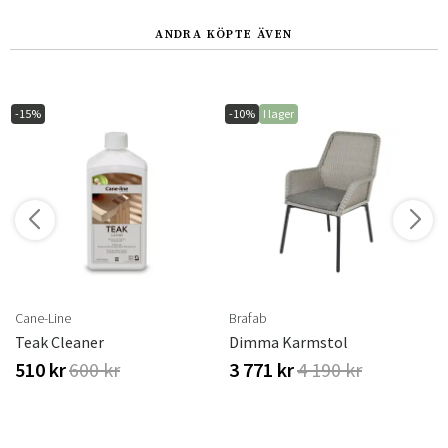
ANDRA KÖPTE ÄVEN
-15%
-10%
I lager
r
Cane-Line
Brafab
Teak Cleaner
Dimma Karmstol
510 kr
600 kr
3 771 kr
4 190 kr