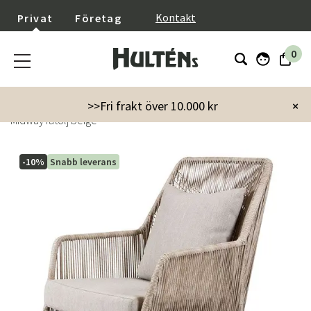
}
Kontakt
Privat
Företag
0
Startsida
Utemöbler
Utestolar
Fåtöljer
>>Fri frakt över 10.000 kr
×
Midway fåtölj beige
-10%
Snabb leverans