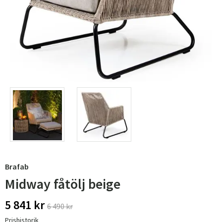
Brafab
Midway fåtölj beige
5 841 kr
6 490 kr
Prishistorik