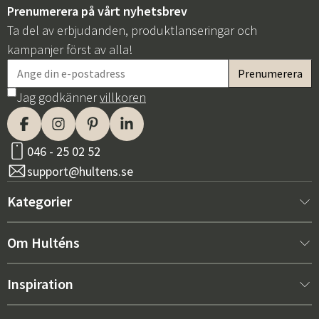
Prenumerera på vårt nyhetsbrev
Ta del av erbjudanden, produktlanseringar och
kampanjer först av alla!
Jag godkänner
villkoren
046 - 25 02 52
support@hultens.se
Kategorier
Nytt hos oss
Om Hulténs
Möbler
Om Hulténs
Inspiration
Inredning
Hulténs butik