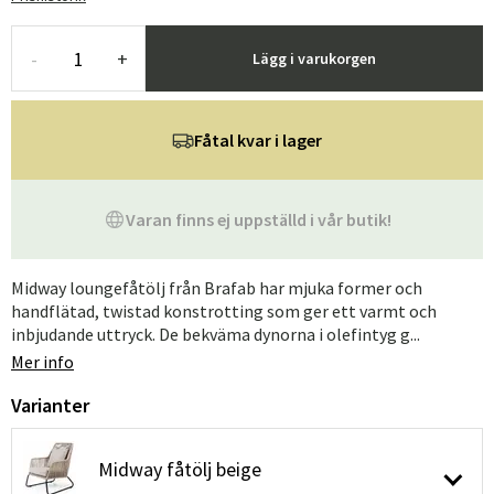
-
+
Lägg i varukorgen
Fåtal kvar i lager
Varan finns ej uppställd i vår butik!
Midway loungefåtölj från Brafab har mjuka former och
handflätad, twistad konstrotting som ger ett varmt och
inbjudande uttryck. De bekväma dynorna i olefintyg g...
Mer info
Varianter
Midway fåtölj beige