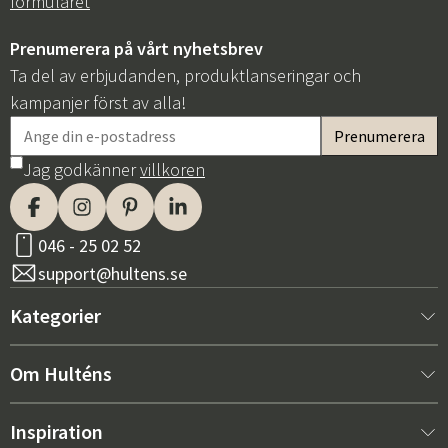
formuläret
Prenumerera på vårt nyhetsbrev
Ta del av erbjudanden, produktlanseringar och
kampanjer först av alla!
Jag godkänner
villkoren
046 - 25 02 52
support@hultens.se
Kategorier
Nytt hos oss
Om Hulténs
Möbler
Om Hulténs
Inspiration