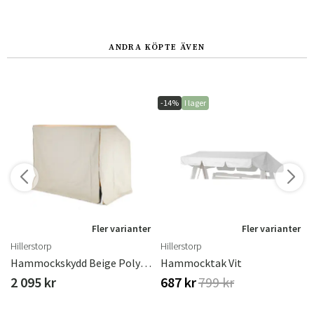
ANDRA KÖPTE ÄVEN
-14%
I lager
r
Fler varianter
Fler varianter
Hillerstorp
Hillerstorp
Hammockskydd Beige Polyester
Hammocktak Vit
2 095 kr
687 kr
799 kr