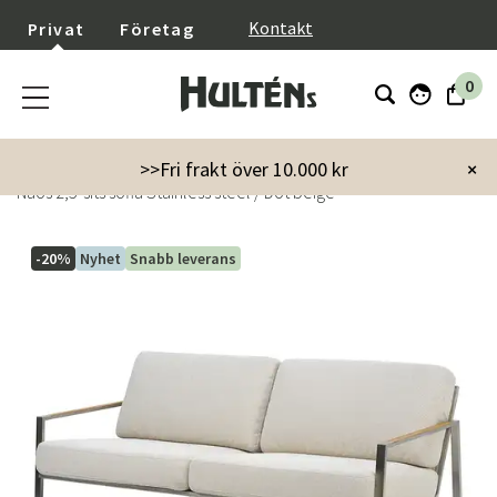
}
Kontakt
Privat
Företag
0
Startsida
Utemöbler
>>Fri frakt över 10.000 kr
×
Naos 2,5-sits soffa Stainless steel / Dot beige
-20%
Nyhet
Snabb leverans