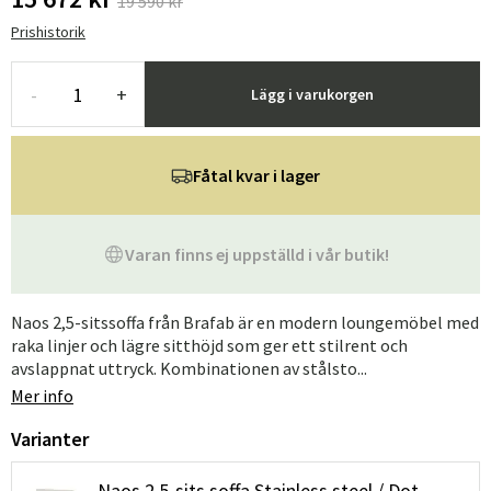
19 590 kr
Prishistorik
-
+
Lägg i varukorgen
Fåtal kvar i lager
Varan finns ej uppställd i vår butik!
Naos 2,5-sitssoffa från Brafab är en modern loungemöbel med
raka linjer och lägre sitthöjd som ger ett stilrent och
avslappnat uttryck. Kombinationen av stålsto...
Mer info
Varianter
Naos 2,5-sits soffa Stainless steel / Dot