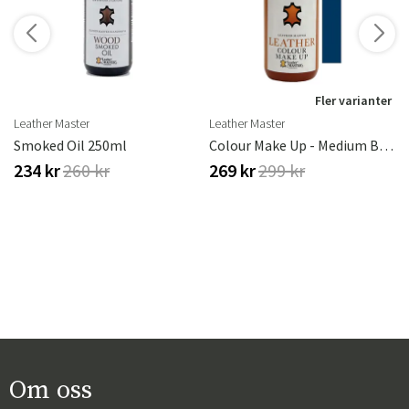
r
Fler varianter
Leather Master
Leather Master
ster
Smoked Oil 250ml
Colour Make Up - Medium Blue 250 Ml
234 kr
260 kr
269 kr
299 kr
Om oss