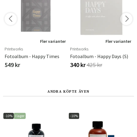
r
Fler varianter
Fler varianter
Printworks
Printworks
y
Fotoalbum - Happy Times
Fotoalbum - Happy Days (S)
549 kr
340 kr
425 kr
ANDRA KÖPTE ÄVEN
-10%
I lager
-10%