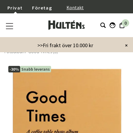
}
Kontakt
Privat
Företag
0
Startsida
Inredning
Dekoration
Fotoalbum
>>Fri frakt över 10.000 kr
×
Fotoalbum- Good Times (S)
-30%
Snabb leverans