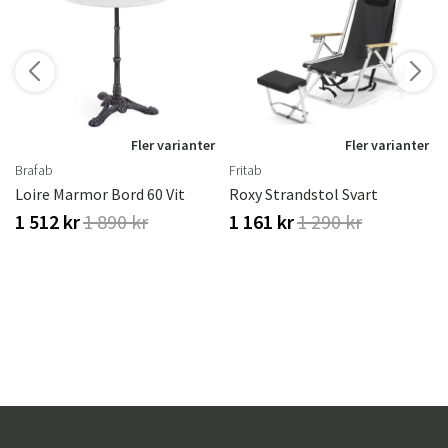
r
Fler varianter
Fler varianter
Brafab
Fritab
Loire Marmor Bord 60 Vit
Roxy Strandstol Svart
1 512 kr
1 890 kr
1 161 kr
1 290 kr