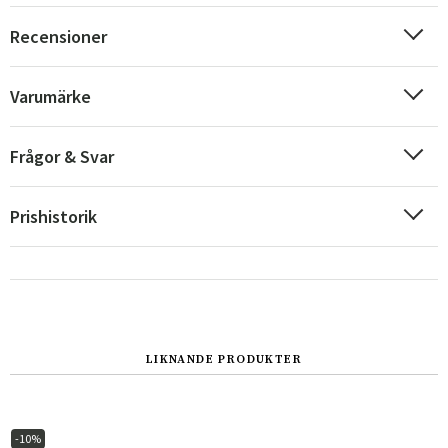
Recensioner
Varumärke
Frågor & Svar
Prishistorik
Sverige
Danmark
Norge
Suomi
LIKNANDE PRODUKTER
-10%