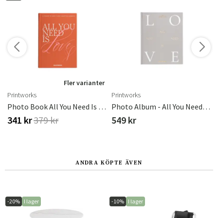
r
Fler varianter
Printworks
Printworks
Matter
Photo Book All You Need Is Love, Orange
Photo Album - All You Need Is Love
341 kr
379 kr
549 kr
ANDRA KÖPTE ÄVEN
-20%
I lager
-10%
I lager