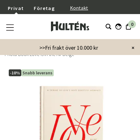
}
Kontakt
Privat
Företag
0
Startsida
Inredning
Dekoration
Fotoalbum
>>Fri frakt över 10.000 kr
×
Photo Book Love is in the Air Beige
-10%
Snabb leverans