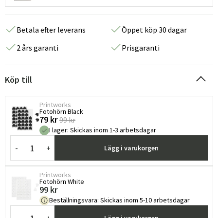
Betala efter leverans
Öppet köp 30 dagar
2 års garanti
Prisgaranti
Köp till
Printworks
Fotohörn Black
79 kr
99 kr
I lager
:
Skickas inom 1-3 arbetsdagar
-
+
Lägg i varukorgen
Printworks
Fotohörn White
99 kr
Beställningsvara
:
Skickas inom 5-10 arbetsdagar
-
+