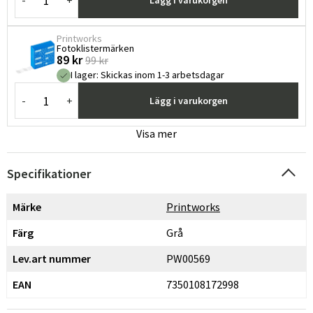
Lägg i varukorgen
Printworks
Fotoklistermärken
89 kr
99 kr
I lager
:
Skickas inom 1-3 arbetsdagar
-
+
Lägg i varukorgen
Visa mer
Specifikationer
Märke
Printworks
Färg
Grå
Lev.art nummer
PW00569
EAN
7350108172998