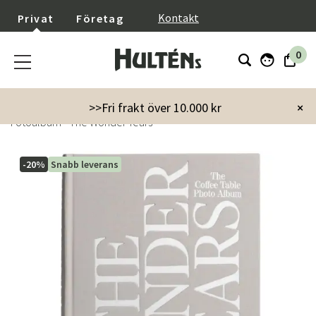
}
Kontakt
Privat
Företag
0
Startsida
Inredning
Dekoration
Fotoalbum
>>Fri frakt över 10.000 kr
×
Fotoalbum - The Wonder Years
-20%
Snabb leverans