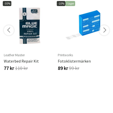
-30%
-10%
I lager
r
Leather Master
Printworks
Waterbed Repair Kit
Fotoklistermärken
77 kr
110 kr
89 kr
99 kr