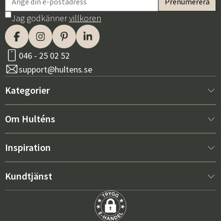
Jag godkänner
villkoren
046 - 25 02 52
support@hultens.se
Kategorier
Nytt hos oss
Om Hulténs
Möbler
Om Hulténs
Inspiration
Inredning
Hulténs butik
Bästsäljare
Kundtjänst
Utemöbler
Säljavdelning
Trendspaning: Utemöbler 2026
Kontakta oss
Trädgård
Hållbarhet
Rätt dynor för maximal komfort – så väljer du