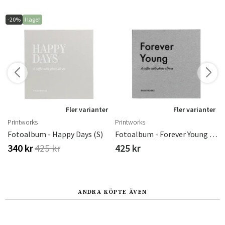
-20%
I lager
r
Fler varianter
Fler varianter
Printworks
Printworks
Big Memories
Fotoalbum - Happy Days (S)
Fotoalbum - Forever Young (S)
340 kr
425 kr
425 kr
ANDRA KÖPTE ÄVEN