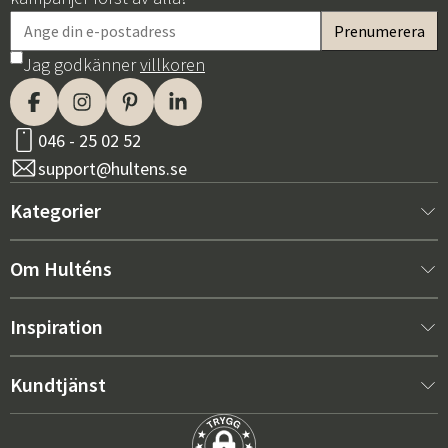
Jag godkänner
villkoren
046 - 25 02 52
support@hultens.se
Kategorier
Nytt hos oss
Om Hulténs
Möbler
Om Hulténs
Inspiration
Inredning
Hulténs butik
Bästsäljare
Kundtjänst
Utemöbler
Säljavdelning
Trendspaning: Utemöbler 2026
Kontakta oss