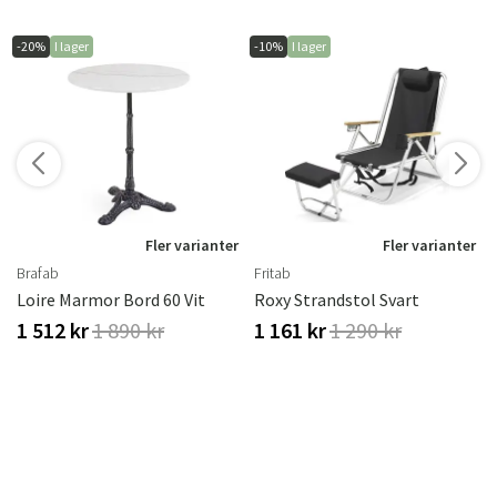
-20%
I lager
-10%
I lager
r
Fler varianter
Fler varianter
Brafab
Fritab
Loire Marmor Bord 60 Vit
Roxy Strandstol Svart
1 512 kr
1 890 kr
1 161 kr
1 290 kr