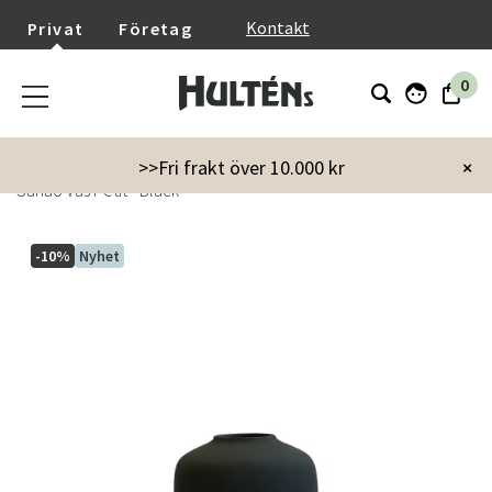
}
Kontakt
Privat
Företag
0
Startsida
Inredning
Dekoration
Krukor & vaser
>>Fri frakt över 10.000 kr
×
Sunao Vas Petit - Black
-10%
Nyhet