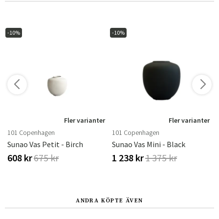
-10%
-10%
r
Fler varianter
Fler varianter
101 Copenhagen
101 Copenhagen
Sunao Vas Petit - Birch
Sunao Vas Mini - Black
608 kr
675 kr
1 238 kr
1 375 kr
ANDRA KÖPTE ÄVEN