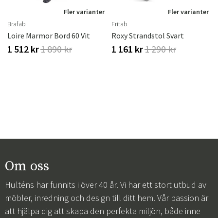
r
Fler varianter
Fler varianter
Brafab
Fritab
rproof
Loire Marmor Bord 60 Vit
Roxy Strandstol Svart
1 512 kr
1 890 kr
1 161 kr
1 290 kr
Om oss
Hulténs har funnits i över 40 år. Vi har ett stort utbud av
möbler, inredning och design till ditt hem. Vår passion är
att hjälpa dig att skapa den perfekta miljön, både inne