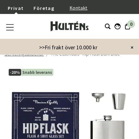
}
Kontakt
Privat
Företag
0
Startsida
Inredning
Kök & servering
>>Fri frakt över 10.000 kr
×
Serveringstillbehör
The Essentials - Hip Flask Dark Blue
-20%
Snabb leverans