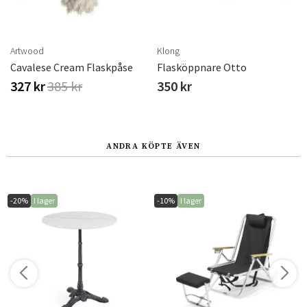
Artwood
Klong
×30
Cavalese Cream Flaskpåse
Flasköppnare Otto
327 kr
385 kr
350 kr
ANDRA KÖPTE ÄVEN
-20%
I lager
-10%
I lager