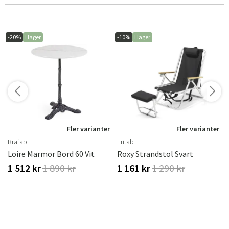
-20%
I lager
-10%
I lager
r
Fler varianter
Fler varianter
Brafab
Fritab
Loire Marmor Bord 60 Vit
Roxy Strandstol Svart
1 512 kr
1 890 kr
1 161 kr
1 290 kr