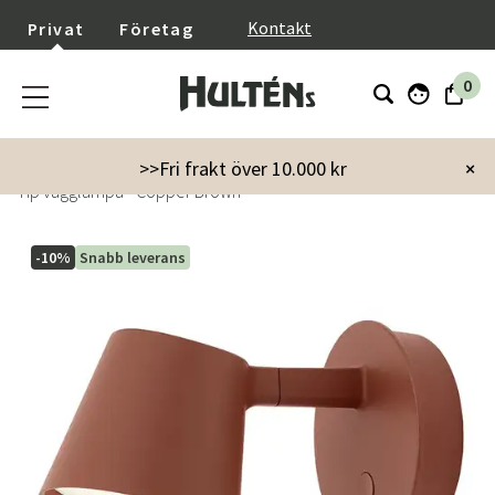
}
Kontakt
Privat
Företag
0
Startsida
Inredning
Lampor & belysning
Vägglampor
>>Fri frakt över 10.000 kr
×
Tip vägglampa - Copper Brown
-10%
Snabb leverans