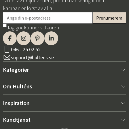
Ta del av erbjudanden, produktlanseringar och
kampanjer först av alla!
Jag godkänner
villkoren
046 - 25 02 52
support@hultens.se
Kategorier
Nytt hos oss
Om Hulténs
Möbler
Om Hulténs
Inspiration
Inredning
Hulténs butik
Bästsäljare
Kundtjänst
Utemöbler
Säljavdelning