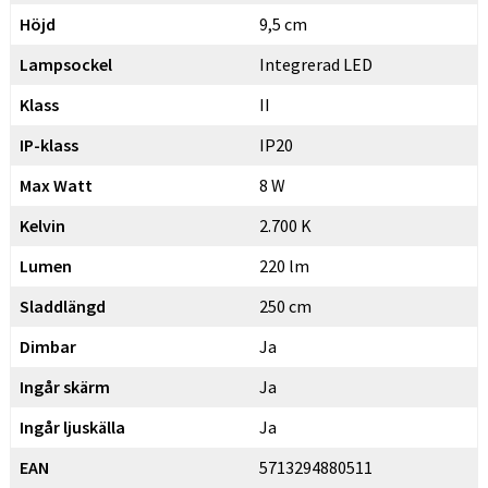
Höjd
9,5 cm
Lampsockel
Integrerad LED
Klass
II
IP-klass
IP20
Max Watt
8 W
Kelvin
2.700 K
Lumen
220 lm
Sladdlängd
250 cm
Dimbar
Ja
Ingår skärm
Ja
Ingår ljuskälla
Ja
EAN
5713294880511