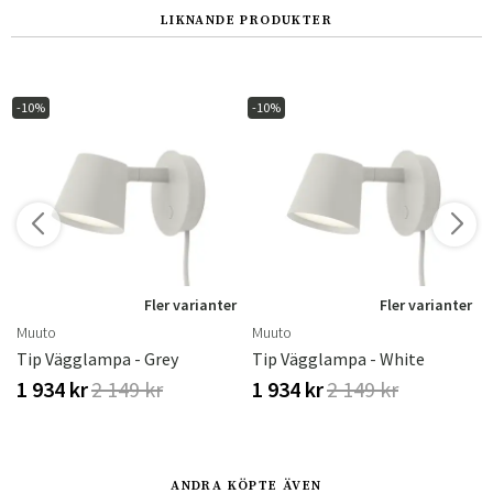
LIKNANDE PRODUKTER
-10%
-10%
r
Fler varianter
Fler varianter
Muuto
Muuto
Tip Vägglampa - Grey
Tip Vägglampa - White
1 934 kr
2 149 kr
1 934 kr
2 149 kr
ANDRA KÖPTE ÄVEN