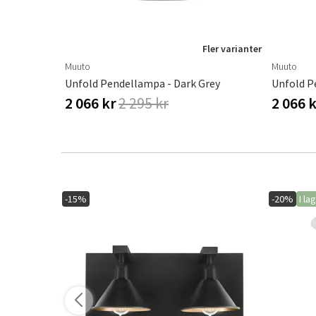
ler varianter
Fler varianter
Muuto
Muuto
otta
Unfold Pendellampa - Dark Grey
Unfold P
2 066 kr
2 295 kr
2 066 
-15%
-20%
I la