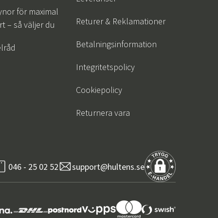
ynor för maximal
Returer & Reklamationer
t – så väljer du
Betalningsinformation
lråd
Integritetspolicy
Cookiepolicy
Returnera vara
046 - 25 02 52
support@hultens.se