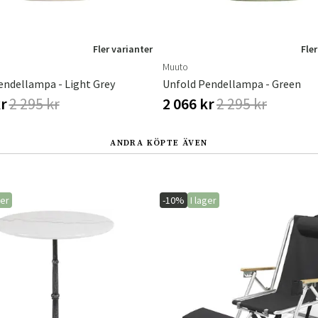
Fler varianter
Fler
Muuto
endellampa - Light Grey
Unfold Pendellampa - Green
kr
2 295 kr
2 066 kr
2 295 kr
ANDRA KÖPTE ÄVEN
ger
-10%
I lager