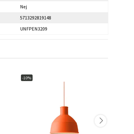
Nej
5713292819148
UNFPEN3209
-10%
-10%