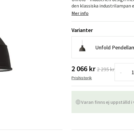
Hängstolar
Badrumsmatto
den klassiska industrilampan et
Mer info
er
Underhållsprodukter
Småförvaring
Badrumsinred
Varianter
Unfold Pendella
2 066 kr
2 295 kr
-
Prishistorik
Varan finns ej uppställd i 