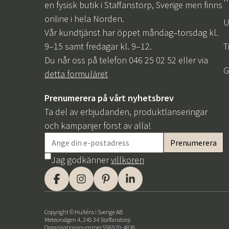
en fysisk butik i Staffanstorp, Sverige men finns
online i hela Norden.
U
Vår kundtjänst har öppet måndag–torsdag kl.
9–15 samt fredagar kl. 9–12.
T
Du når oss på telefon 046 25 02 52 eller via
G
detta formuläret
Prenumerera på vårt nyhetsbrev
Ta del av erbjudanden, produktlanseringar
och kampanjer först av alla!
Jag godkänner
villkoren
Copyright © Hulténs i Sverige AB
Meteorvägen 4, 245 34 Staffanstorp
Organisationsnummer 556920-4836