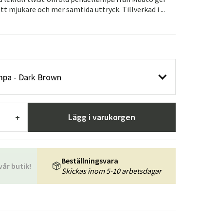
r
Trädgårdsredskap
Hallmöbler
t mjukare och mer samtida uttryck. Tillverkad i ...
ning
mpa - Dark Brown
Lägg i varukorgen
+
Beställningsvara
vår butik!
Skickas inom 5-10 arbetsdagar