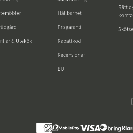
Rätt d
temöbler
Hållbarhet
komfor
rädgård
Prisgaranti
Skötse
rillar & Utekök
Rabattkod
Recensioner
EU