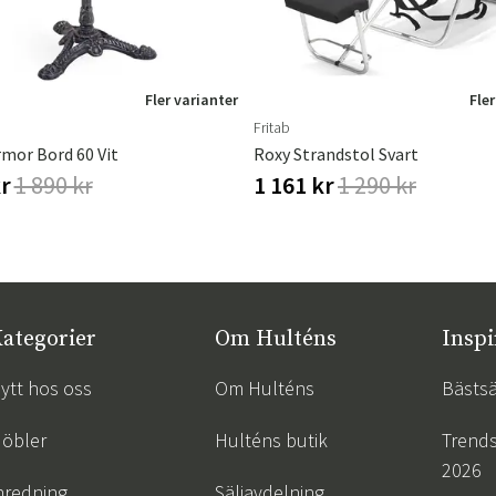
Fler varianter
Fler
Fritab
rmor Bord 60 Vit
Roxy Strandstol Svart
kr
1 890 kr
1 161 kr
1 290 kr
ategorier
Om Hulténs
Inspi
ytt hos oss
Om Hulténs
Bästsä
öbler
Hulténs butik
Trend
2026
nredning
Säljavdelning