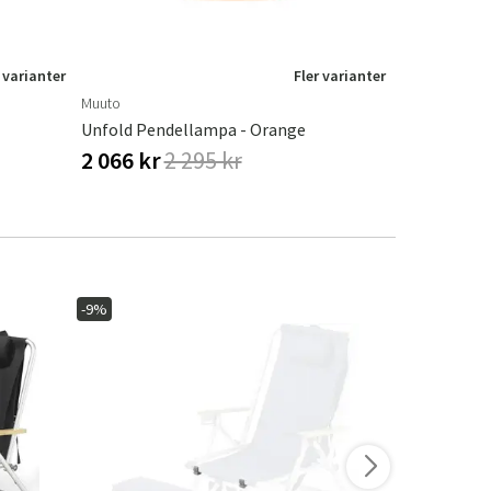
 varianter
Fler varianter
Muuto
Muuto
Unfold Pendellampa - Orange
Unfold Pend
2 066 kr
2 295 kr
2 066 kr
-9%