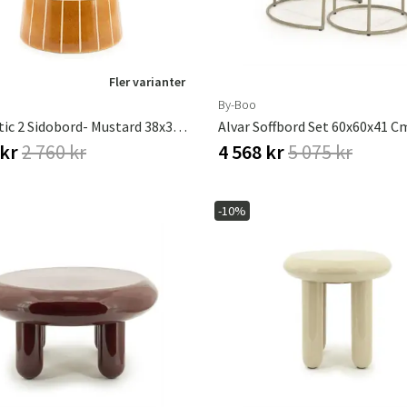
Fler varianter
By-Boo
TileTastic 2 Sidobord- Mustard 38x38x45 Cm
 kr
2 760 kr
4 568 kr
5 075 kr
-10%