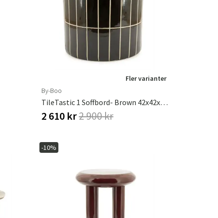
r
Trädgårdsredskap
Hallmöbler
ning
Fler varianter
By-Boo
TileTastic 1 Soffbord- Brown 42x42x34 Cm
2 610 kr
2 900 kr
-10%