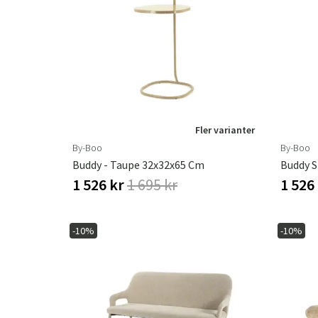
Fler varianter
By-Boo
By-Boo
Buddy - Taupe 32x32x65 Cm
Buddy S
1 526 kr
1 695 kr
1 526
-10%
-10%