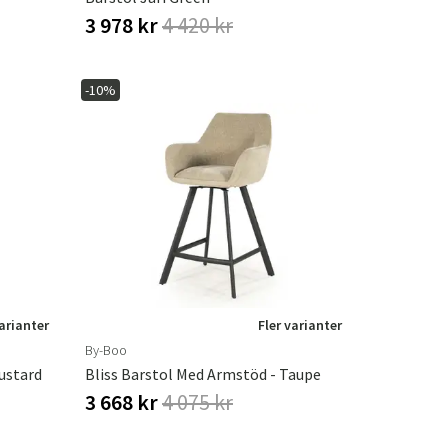
3 978 kr
4 420 kr
-10%
varianter
Fler varianter
By-Boo
ustard
Bliss Barstol Med Armstöd - Taupe
3 668 kr
4 075 kr