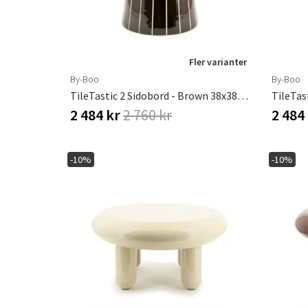
Fler varianter
By-Boo
By-Boo
TileTastic 2 Sidobord - Brown 38x38x45 Cm
2 484 kr
2 760 kr
2 484
-10%
-10%