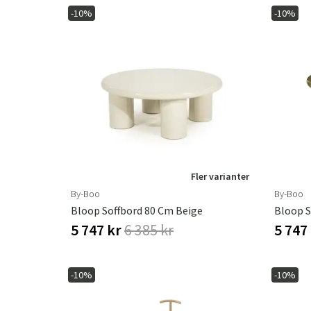
-10%
-10%
Fler varianter
By-Boo
By-Boo
Bloop Soffbord 80 Cm Beige
Bloop S
5 747 kr
6 385 kr
5 747
-10%
-10%