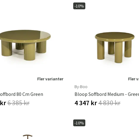
-10%
Sverige
Danmark
Norge
Suomi
Fler varianter
Fler 
By-Boo
offbord 80 Cm Green
 kr
6 385 kr
4 347 kr
4 830 kr
-10%