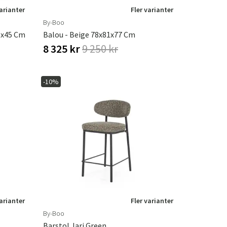
varianter
Fler varianter
By-Boo
3x45 Cm
Balou - Beige 78x81x77 Cm
8 325 kr
9 250 kr
-10%
varianter
Fler varianter
By-Boo
Barstol Jari Green