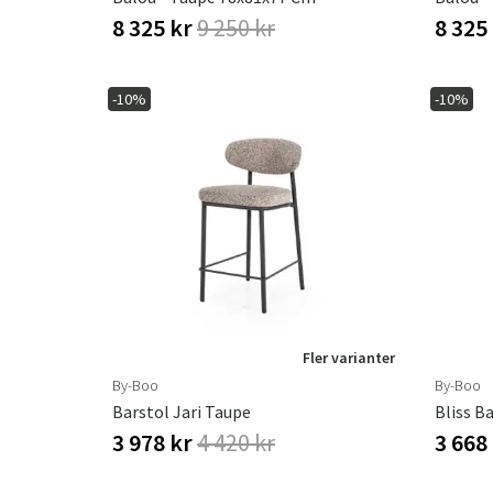
8 325 kr
9 250 kr
8 325
-10%
-10%
Fler varianter
By-Boo
By-Boo
Barstol Jari Taupe
Bliss B
3 978 kr
4 420 kr
3 668