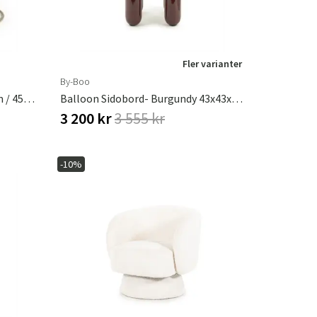
Fler varianter
By-Boo
Alvar Soffbord Set 60x60x41 Cm / 45x45x35 Cm
Balloon Sidobord- Burgundy 43x43x45 Cm
3 200 kr
3 555 kr
-10%