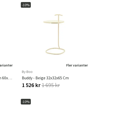
-10%
varianter
Fler varianter
By-Boo
Bloop Soffbord Medium - Green 60x60x35 Cm
Buddy - Beige 32x32x65 Cm
1 526 kr
1 695 kr
-10%