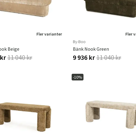
Fler varianter
Fler 
By-Boo
ook Beige
Bänk Nook Green
 kr
11 040 kr
9 936 kr
11 040 kr
-10%