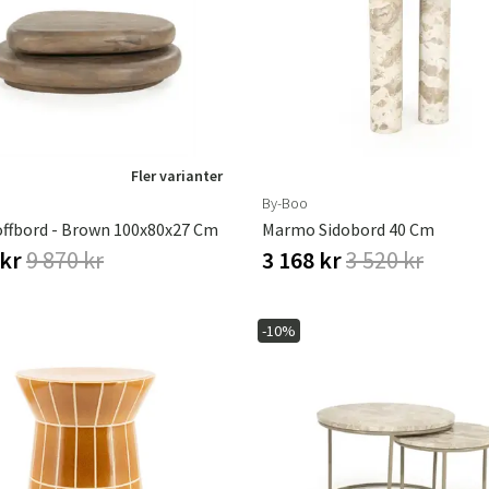
Hängstolar
Badrumsmatto
er
Underhållsprodukter
Småförvaring
Badrumsinred
Fler varianter
By-Boo
ffbord - Brown 100x80x27 Cm
Marmo Sidobord 40 Cm
 kr
9 870 kr
3 168 kr
3 520 kr
-10%