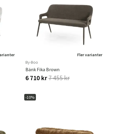
varianter
Fler varianter
By-Boo
Bänk Fika Brown
6 710 kr
7 455 kr
-10%