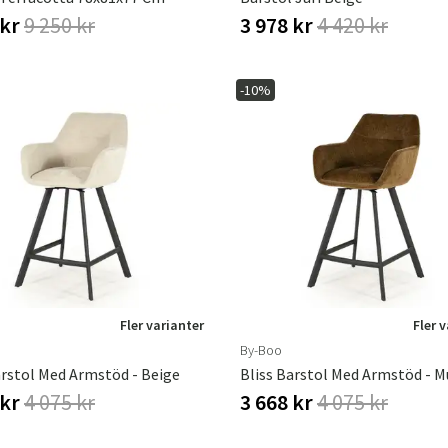
 kr
9 250 kr
3 978 kr
4 420 kr
-10%
Fler varianter
Fler 
By-Boo
arstol Med Armstöd - Beige
Bliss Barstol Med Armstöd - M
 kr
4 075 kr
3 668 kr
4 075 kr