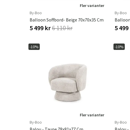
Fler varianter
By-Boo
By-Boo
Balloon Soffbord- Beige 70x70x35 Cm
5 499 kr
6 110 kr
5 499
-10%
-10%
Fler varianter
By-Boo
By-Boo
Balou - Taupe 78x81x77 Cm
Balou -