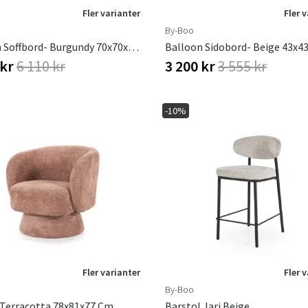
Fler varianter
Fler 
By-Boo
Balloon Soffbord- Burgundy 70x70x35 Cm
Balloon Sidobord- Beige 43x4
 kr
6 110 kr
3 200 kr
3 555 kr
-10%
Fler varianter
Fler 
By-Boo
 Terracotta 78x81x77 Cm
Barstol Jari Beige