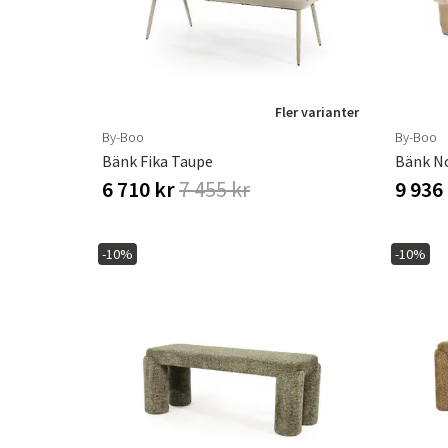
Fler varianter
By-Boo
By-Boo
Bänk Fika Taupe
Bänk N
6 710 kr
7 455 kr
9 936
-10%
-10%