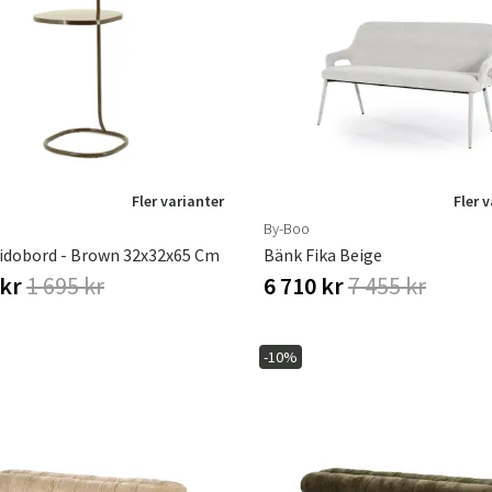
Fler varianter
Fler 
By-Boo
idobord - Brown 32x32x65 Cm
Bänk Fika Beige
 kr
1 695 kr
6 710 kr
7 455 kr
-10%