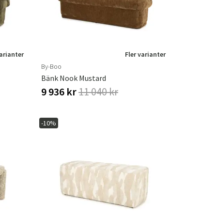
varianter
Fler varianter
By-Boo
Bänk Nook Mustard
9 936 kr
11 040 kr
-10%