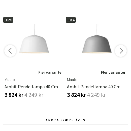
-10%
-10%
r
Fler varianter
Fler varianter
Muuto
Muuto
Cm - Black
Ambit Pendellampa 40 Cm - White
Ambit Pendellampa 40 Cm - Grey
3 824 kr
4 249 kr
3 824 kr
4 249 kr
ANDRA KÖPTE ÄVEN