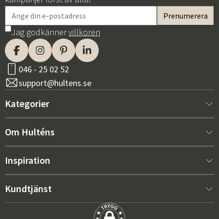
Jag godkänner
villkoren
046 - 25 02 52
support@hultens.se
Kategorier
Nytt hos oss
Om Hulténs
Möbler
Om Hulténs
Inspiration
Inredning
Hulténs butik
Bästsäljare
Kundtjänst
Utemöbler
Säljavdelning
Trendspaning: Utemöbler 2026
Kontakta oss