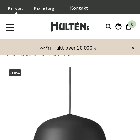
}
Kontakt
Privat
Företag
0
Startsida
Inredning
Lampor & belysning
Taklampor
>>Fri frakt över 10.000 kr
×
Ambit Pendellampa 40 cm - Black
-10%