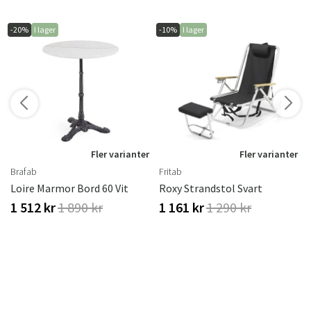
-20%
I lager
-10%
I lager
r
Fler varianter
Fler varianter
Brafab
Fritab
Loire Marmor Bord 60 Vit
Roxy Strandstol Svart
1 512 kr
1 890 kr
1 161 kr
1 290 kr