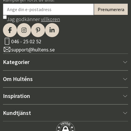
Jag godkänner
villkoren
046 - 25 02 52
support@hultens.se
Kategorier
Nytt hos oss
Om Hulténs
Möbler
Om Hulténs
Inspiration
Inredning
Hulténs butik
Bästsäljare
Kundtjänst
Utemöbler
Säljavdelning
Trendspaning: Utemöbler 2026
Kontakta oss