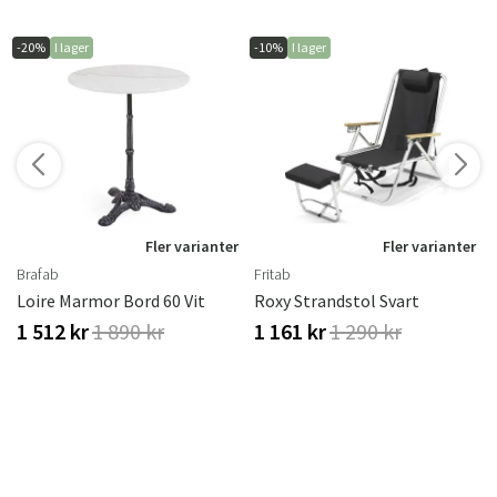
-20%
I lager
-10%
I lager
r
Fler varianter
Fler varianter
Brafab
Fritab
Loire Marmor Bord 60 Vit
Roxy Strandstol Svart
1 512 kr
1 890 kr
1 161 kr
1 290 kr