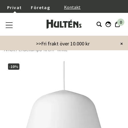
}
Kontakt
Privat
Företag
0
Startsida
Inredning
Lampor & belysning
Taklampor
>>Fri frakt över 10.000 kr
×
Ambit Pendellampa 40 cm - White
-10%