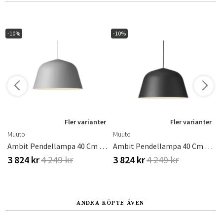
-10%
-10%
r
Fler varianter
Fler varianter
Muuto
Muuto
 Cm - Grey
Ambit Pendellampa 40 Cm - Grey
Ambit Pendellampa 40 Cm - Black
3 824 kr
4 249 kr
3 824 kr
4 249 kr
ANDRA KÖPTE ÄVEN