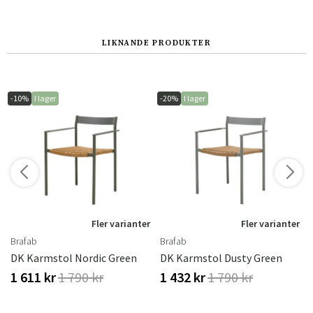
LIKNANDE PRODUKTER
-10%
I lager
-20%
I lager
r
Fler varianter
Fler varianter
Brafab
Brafab
DK Karmstol Nordic Green
DK Karmstol Dusty Green
1 611 kr
1 790 kr
1 432 kr
1 790 kr