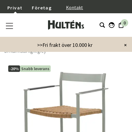
}
Kontakt
Privat
Företag
0
Startsida
Utemöbler
Utestolar
Karmstolar
>>Fri frakt över 10.000 kr
×
DK karmstol light grey
-20%
Snabb leverans