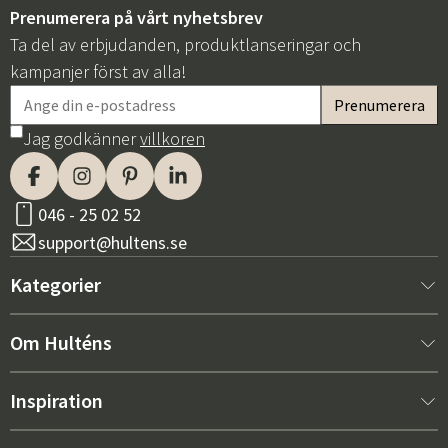
Prenumerera på vårt nyhetsbrev
Ta del av erbjudanden, produktlanseringar och
kampanjer först av alla!
Jag godkänner
villkoren
046 - 25 02 52
support@hultens.se
Kategorier
Nytt hos oss
Om Hulténs
Möbler
Om Hulténs
Inspiration
Inredning
Hulténs butik