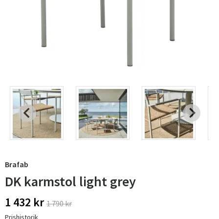
Brafab
DK karmstol light grey
1 432 kr
1 790 kr
Prishistorik