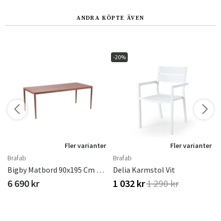
ANDRA KÖPTE ÄVEN
-20%
r
Fler varianter
Fler varianter
Brafab
Brafab
ster
Bigby Matbord 90x195 Cm Zin Red
Delia Karmstol Vit
6 690 kr
1 032 kr
1 290 kr