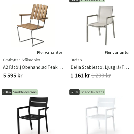
Fler varianter
Fler varianter
Grythyttan Stålmöbler
Brafab
A2 Fåtölj Obehandlad Teak / Varmförzinkat Stativ
Delia Stablestol Ljusgrå/Textilene
5 595 kr
1 161 kr
1 290 kr
-10%
Snabb leverans
-20%
Snabb leverans