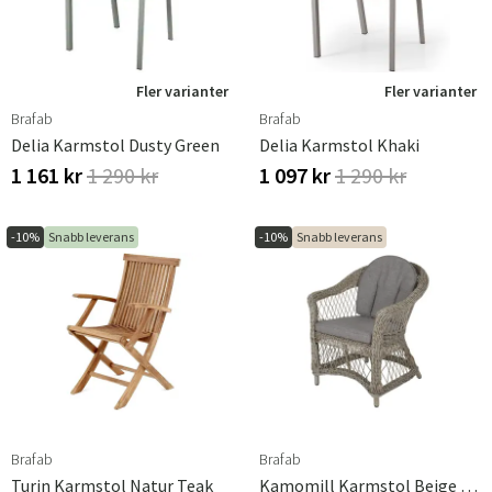
utomhus. Från väderbeständigt trä och slitstarka
metallramar till lättskötta konstmaterial, vårt utbud av
material är noggrant utvalt för att klara av
utmaningarna med utomhusmiljön och samtidigt behålla
Fler varianter
Fler varianter
sin skönhet år efter år.
Brafab
Brafab
Delia Karmstol Dusty Green
Delia Karmstol Khaki
1 161 kr
1 290 kr
1 097 kr
1 290 kr
-10%
Snabb leverans
-10%
Snabb leverans
Brafab
Brafab
Turin Karmstol Natur Teak
Kamomill Karmstol Beige Inkl. Sitt- & Ryggdyna