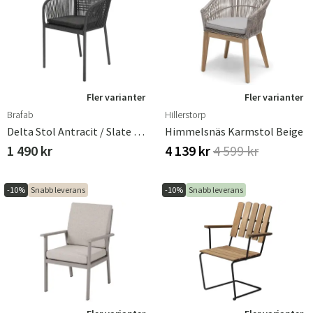
Fler varianter
Fler varianter
Brafab
Hillerstorp
Delta Stol Antracit / Slate Rope / Teddy Black
Himmelsnäs Karmstol Beige
1 490 kr
4 139 kr
4 599 kr
-10%
Snabb leverans
-10%
Snabb leverans