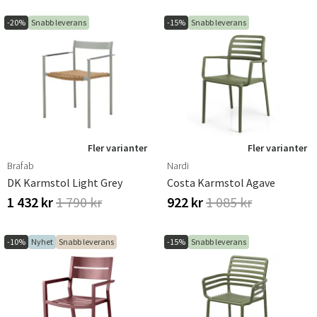
-20%
Snabb leverans
-15%
Snabb leverans
Fler varianter
Fler varianter
Brafab
Nardi
DK Karmstol Light Grey
Costa Karmstol Agave
1 432 kr
1 790 kr
922 kr
1 085 kr
-10%
Nyhet
Snabb leverans
-15%
Snabb leverans