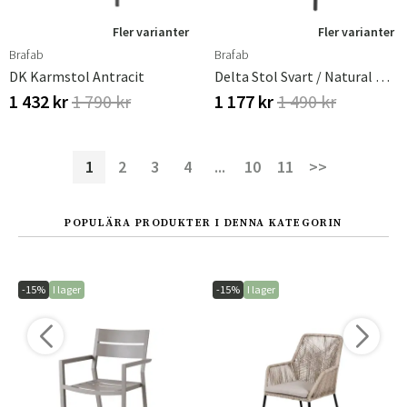
Fler varianter
Fler varianter
Brafab
Brafab
DK Karmstol Antracit
Delta Stol Svart / Natural Wicker/ Teddy Black
1 432 kr
1 790 kr
1 177 kr
1 490 kr
1
2
3
4
...
10
11
>>
POPULÄRA PRODUKTER I DENNA KATEGORIN
-15%
I lager
-15%
I lager