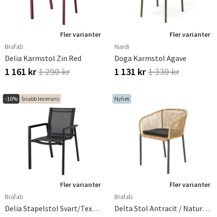
Fler varianter
Fler varianter
Brafab
Nardi
Delia Karmstol Zin Red
Doga Karmstol Agave
1 161 kr
1 290 kr
1 131 kr
1 330 kr
-10%
Snabb leverans
Nyhet
Fler varianter
Fler varianter
Brafab
Brafab
Delia Stapelstol Svart/textilene
Delta Stol Antracit / Natural Wicker / Teddy Black