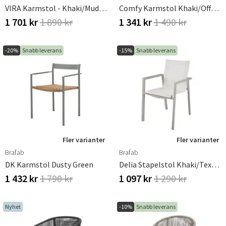
VIRA Karmstol - Khaki/Mud Brown
Comfy Karmstol Khaki/Off-White
1 701 kr
1 890 kr
1 341 kr
1 490 kr
-20%
Snabb leverans
-15%
Snabb leverans
Fler varianter
Fler varianter
Brafab
Brafab
DK Karmstol Dusty Green
Delia Stapelstol Khaki/textilene
1 432 kr
1 790 kr
1 097 kr
1 290 kr
Nyhet
-10%
Snabb leverans