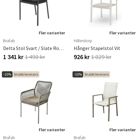
Fler varianter
Fler varianter
Brafab
Hillerstorp
Delta Stol Svart / Slate Rope / Teddy Black
Hånger Stapelstol Vit
1 341 kr
1 490 kr
926 kr
1 029 kr
-10%
Snabb leverans
-10%
Snabb leverans
Fler varianter
Fler varianter
Brafab
Brafab