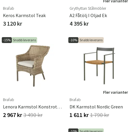
Fler varianter
Brafab
Grythyttan Stålmöbler
Keros Karmstol Teak
A2 Fåtölj I Oljad Ek
3 120 kr
4 395 kr
-15%
Snabb leverans
-10%
Snabb leverans
Fler varianter
Brafab
Brafab
Lenora Karmstol Konstrotting Inkl Sittdyna
DK Karmstol Nordic Green
2 967 kr
3 490 kr
1 611 kr
1 790 kr
-10%
Snabb leverans