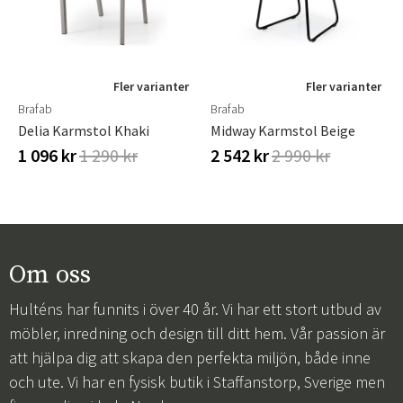
Fler varianter
Fler varianter
Brafab
Brafab
Delia Karmstol Khaki
Midway Karmstol Beige
1 096 kr
1 290 kr
2 542 kr
2 990 kr
Om oss
Hulténs har funnits i över 40 år. Vi har ett stort utbud av
möbler, inredning och design till ditt hem. Vår passion är
att hjälpa dig att skapa den perfekta miljön, både inne
och ute. Vi har en fysisk butik i Staffanstorp, Sverige men