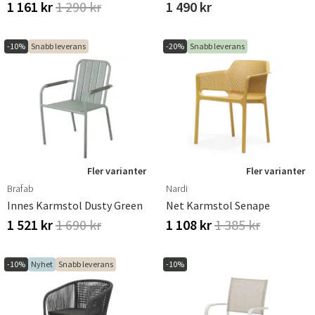
1 161 kr
1 290 kr
1 490 kr
Sverige
Danmark
Norge
Suomi
-10%
Snabb leverans
-20%
Snabb leverans
Fler varianter
Fler varianter
Brafab
Nardi
Innes Karmstol Dusty Green
Net Karmstol Senape
1 521 kr
1 690 kr
1 108 kr
1 385 kr
-10%
Nyhet
Snabb leverans
-10%