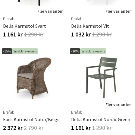
Fler varianter
Fler varianter
Brafab
Brafab
Delia Karmstol Svart
Delia Karmstol Vit
1 161 kr
1 290 kr
1 032 kr
1 290 kr
-15%
Snabb leverans
-10%
Snabb leverans
Fler varianter
Brafab
Brafab
Eads Karmstol Natur/beige
Delia Karmstol Nordic Green
2 372 kr
2 790 kr
1 161 kr
1 290 kr