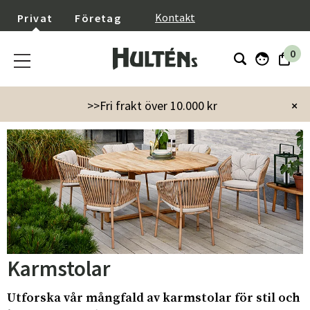
}
Kontakt
Privat
Företag
0
Startsida
Utemöbler
Utestolar
Karmstolar
>>Fri frakt över 10.000 kr
×
Karmstolar
Utforska vår mångfald av karmstolar för stil och