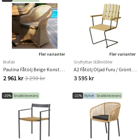
Fler varianter
Fler varianter
Brafab
Grythyttan Stålmöbler
Paulina Fåtölj Beige Konstrotting
A2 Fåtölj Oljad Furu / Grönt Stativ
2 961 kr
3 290 kr
3 595 kr
-20%
Snabb leverans
-21%
Nyhet
Snabb leverans