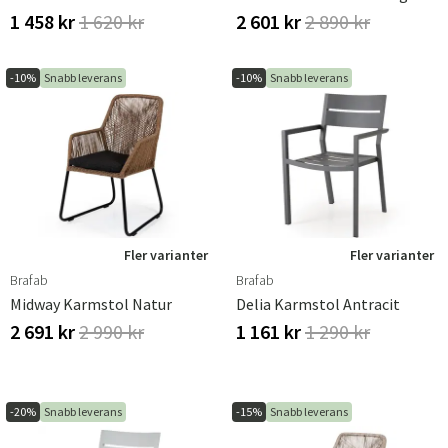
1 458 kr
1 620 kr
2 601 kr
2 890 kr
-10%
Snabb leverans
-10%
Snabb leverans
Fler varianter
Fler varianter
Brafab
Brafab
Midway Karmstol Natur
Delia Karmstol Antracit
2 691 kr
2 990 kr
1 161 kr
1 290 kr
-20%
Snabb leverans
-15%
Snabb leverans