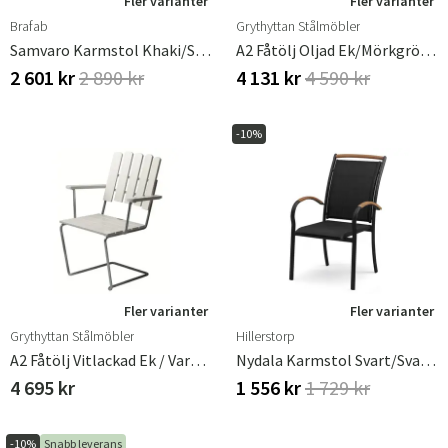
Fler varianter
Fler varianter
Brafab
Grythyttan Stålmöbler
Samvaro Karmstol Khaki/sand
A2 Fåtölj Oljad Ek/Mörkgrönt Stativ
2 601 kr
2 890 kr
4 131 kr
4 590 kr
-10%
Fler varianter
Fler varianter
Grythyttan Stålmöbler
Hillerstorp
A2 Fåtölj Vitlackad Ek / Varmförzinkat Stativ
Nydala Karmstol Svart/Svart Teak
4 695 kr
1 556 kr
1 729 kr
-10%
Snabb leverans