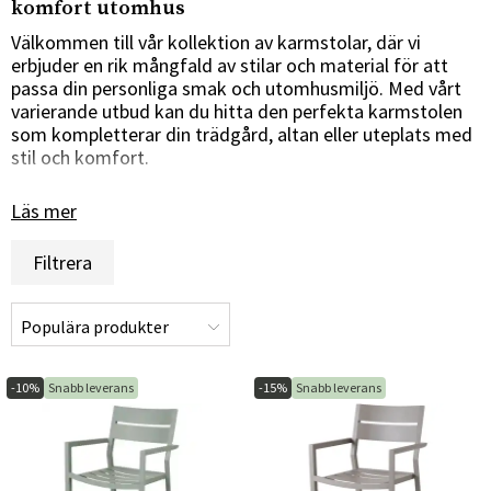
komfort utomhus
Välkommen till vår kollektion av karmstolar, där vi
erbjuder en rik mångfald av stilar och material för att
passa din personliga smak och utomhusmiljö. Med vårt
varierande utbud kan du hitta den perfekta karmstolen
som kompletterar din trädgård, altan eller uteplats med
stil och komfort.
Mångfaldig design för att passa alla smaker
Läs mer
Vi är stolta över att erbjuda ett brett utbud av
Filtrera
karmstolar som täcker alla stilar och preferenser.
Oavsett om du föredrar en klassisk träkarmstol, en
modern metallkarmstol eller en stilren
konstmaterialstol, har vi alternativ som passar din unika
utomhusinredning och personliga smak.
-10%
Snabb leverans
-15%
Snabb leverans
Material av hög kvalitet för långvarig njutning
Våra karmstolar är tillverkade av material av hög kvalitet
för att säkerställa långvarig komfort och hållbarhet