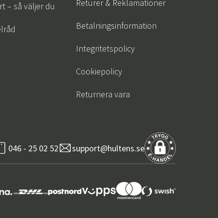
Returer & Reklamationer
t – så väljer du
Betalningsinformation
lråd
Integritetspolicy
Cookiepolicy
Returnera vara
046 - 25 02 52
support@hultens.se