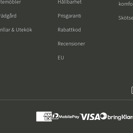
temöbler
Hållbarhet
komfor
rädgård
Prisgaranti
Skötse
rillar & Utekök
Rabattkod
Recensioner
EU