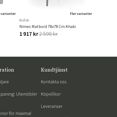
 varianter
Fler varianter
Brafab
Brafab
Nimes Matbord 78x78 Cm Khaki
Loire Marmo
1 917 kr
2 590 kr
1 512 kr
ration
Kundtjänst
ljare
Kontakta oss
spaning: Utemöbler
Köpvillkor
Leveranser
ynor för maximal