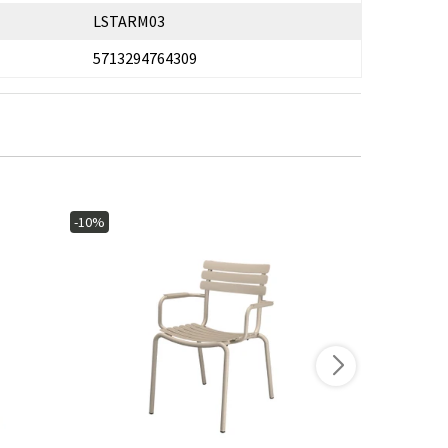
LSTARM03
5713294764309
-10%
-10%