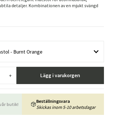
r
Trädgårdsredskap
Hallmöbler
ubtila detaljer. Kombinationen av en mjukt svängd
ning
mstol - Burnt Orange
Lägg i varukorgen
+
Beställningsvara
vår butik!
Skickas inom 5-10 arbetsdagar