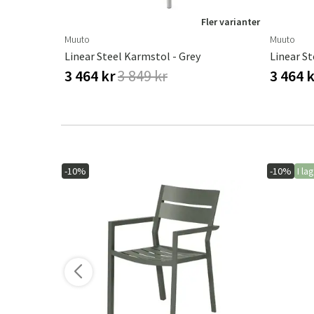
ler varianter
Fler varianter
Muuto
Muuto
Linear Steel Karmstol - Grey
Linear St
3 464 kr
3 849 kr
3 464 
-10%
-10%
I la