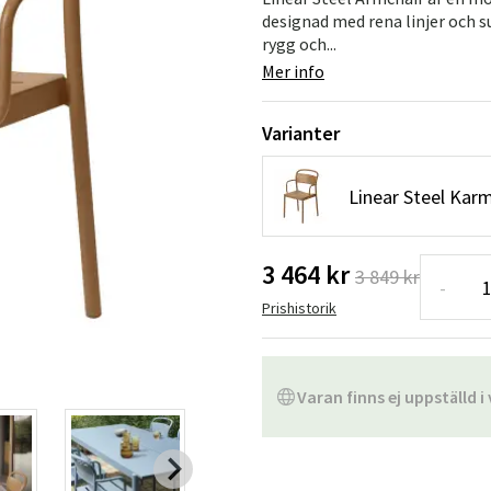
Hängstolar
Badrumsmatto
designad med rena linjer och s
rygg och...
er
Underhållsprodukter
Småförvaring
Badrumsinred
Mer info
Varianter
Linear Steel Kar
3 464 kr
3 849 kr
-
Prishistorik
Varan finns ej uppställd i 