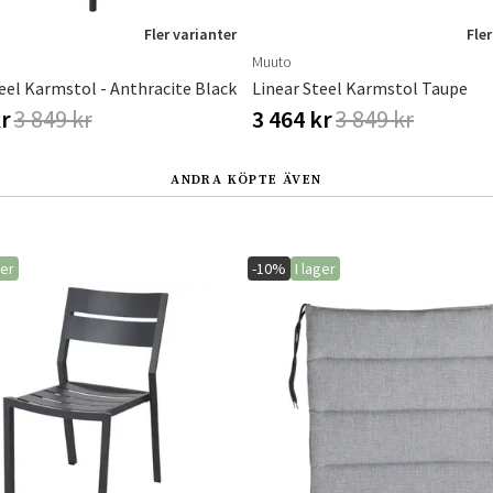
Fler varianter
Fler
Muuto
eel Karmstol - Anthracite Black
Linear Steel Karmstol Taupe
kr
3 849 kr
3 464 kr
3 849 kr
ANDRA KÖPTE ÄVEN
ger
-10%
I lager