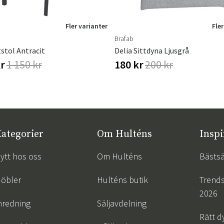
Fler varianter
Fler
Brafab
stol Antracit
Delia Sittdyna Ljusgrå
kr
1 150 kr
180 kr
200 kr
ategorier
Om Hulténs
Inspi
ytt hos oss
Om Hulténs
Bästsä
öbler
Hulténs butik
Trend
2026
nredning
Säljavdelning
Rätt d