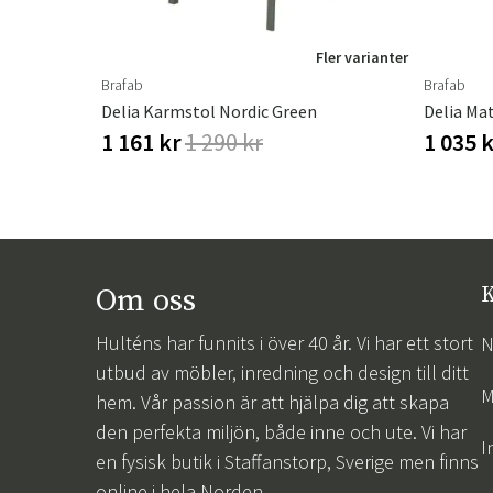
ler varianter
Fler varianter
Brafab
Brafab
ter
Delia Karmstol Nordic Green
Delia Mat
1 161 kr
1 290 kr
1 035 
Om oss
K
Hulténs har funnits i över 40 år. Vi har ett stort
N
utbud av möbler, inredning och design till ditt
M
hem. Vår passion är att hjälpa dig att skapa
den perfekta miljön, både inne och ute. Vi har
I
en fysisk butik i Staffanstorp, Sverige men finns
online i hela Norden.