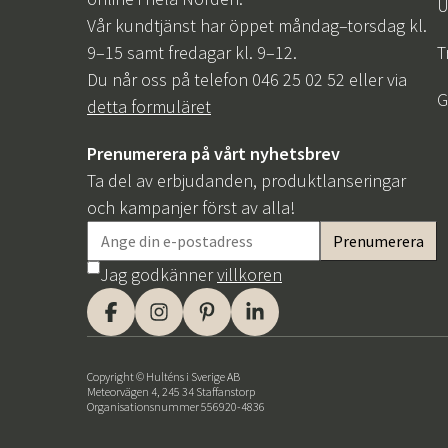
U
Vår kundtjänst har öppet måndag–torsdag kl.
9–15 samt fredagar kl. 9–12.
T
Du når oss på telefon 046 25 02 52 eller via
G
detta formuläret
Prenumerera på vårt nyhetsbrev
Ta del av erbjudanden, produktlanseringar
och kampanjer först av alla!
Jag godkänner
villkoren
Copyright © Hulténs i Sverige AB
Meteorvägen 4, 245 34 Staffanstorp
Organisationsnummer 556920-4836