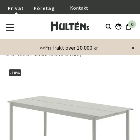
}
Kontakt
Privat
Företag
0
Startsida
Utemöbler
Utebord
Matbord
>>Fri frakt över 10.000 kr
×
Linear Steel Matbord 200X75 cm Grey
-10%