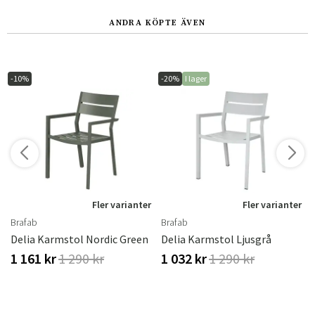
ANDRA KÖPTE ÄVEN
-10%
-20%
I lager
r
Fler varianter
Fler varianter
Brafab
Brafab
ster
Delia Karmstol Nordic Green
Delia Karmstol Ljusgrå
1 161 kr
1 290 kr
1 032 kr
1 290 kr