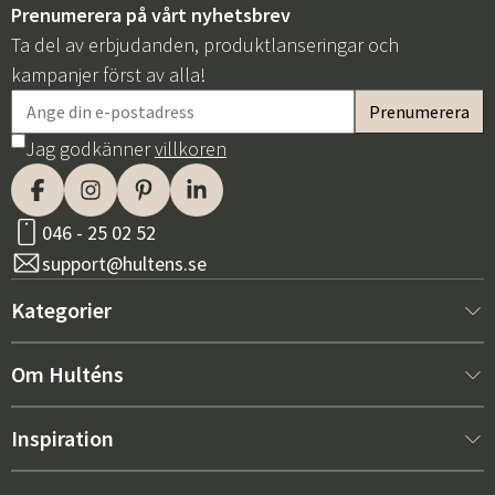
Prenumerera på vårt nyhetsbrev
Ta del av erbjudanden, produktlanseringar och
kampanjer först av alla!
Jag godkänner
villkoren
046 - 25 02 52
support@hultens.se
Kategorier
Nytt hos oss
Om Hulténs
Möbler
Om Hulténs
Inspiration
Inredning
Hulténs butik