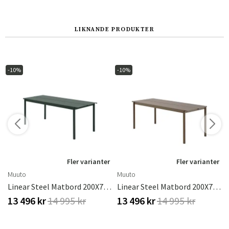
LIKNANDE PRODUKTER
-10%
-10%
r
Fler varianter
Fler varianter
Muuto
Muuto
urnt Orange
Linear Steel Matbord 200X75 Cm Dark Green
Linear Steel Matbord 200X75 Cm Taupe
13 496 kr
14 995 kr
13 496 kr
14 995 kr