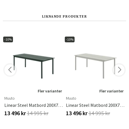
LIKNANDE PRODUKTER
-10%
-10%
r
Fler varianter
Fler varianter
Muuto
Muuto
urnt Orange
Linear Steel Matbord 200X75 Cm Dark Green
Linear Steel Matbord 200X75 Cm Grey
13 496 kr
14 995 kr
13 496 kr
14 995 kr