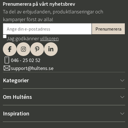
Prenumerera på vårt nyhetsbrev
Ta del av erbjudanden, produktlanseringar och
kampanjer först av alla!
Jag godkänner
villkoren
046 - 25 02 52
support@hultens.se
Kategorier
Nytt hos oss
Om Hulténs
Möbler
Om Hulténs
Inspiration
Inredning
Hulténs butik