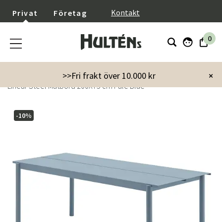
}
Kontakt
Privat
Företag
0
Startsida
Utemöbler
Utebord
Matbord
>>Fri frakt över 10.000 kr
×
Linear Steel Matbord 200X75 cm Pale Blue
-10%