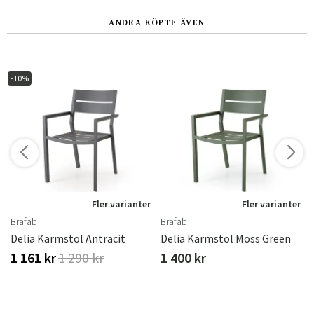
ANDRA KÖPTE ÄVEN
-10%
r
Fler varianter
Fler varianter
Brafab
Brafab
ster
Delia Karmstol Antracit
Delia Karmstol Moss Green
1 161 kr
1 290 kr
1 400 kr