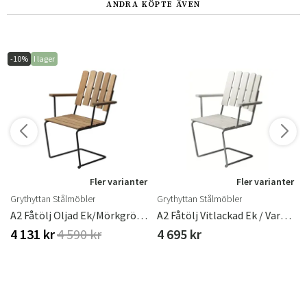
ANDRA KÖPTE ÄVEN
-10%
I lager
r
Fler varianter
Fler varianter
Grythyttan Stålmöbler
Grythyttan Stålmöbler
ster
A2 Fåtölj Oljad Ek/Mörkgrönt Stativ
A2 Fåtölj Vitlackad Ek / Varmförzinkat Stativ
4 131 kr
4 590 kr
4 695 kr