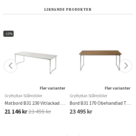
LIKNANDE PRODUKTER
-10%
r
Fler varianter
Fler varianter
Grythyttan Stålmöbler
Grythyttan Stålmöbler
mförzinkat Stativ
Matbord B31 230 Vitlackad Ek / Varmförzinkat Stativ
Bord B31 170 Obehandlad Teak / Varmförzinkat Stativ
21 146 kr
23 495 kr
23 495 kr