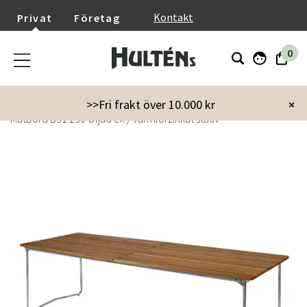
}
Kontakt
Privat
Företag
0
Startsida
Utemöbler
Utebord
Matbord
>>Fri frakt över 10.000 kr
×
Matbord B31 230 Oljad ek / varmförzinkat stativ