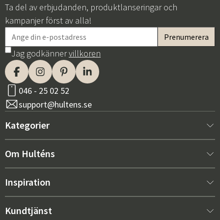
Ta del av erbjudanden, produktlanseringar och
kampanjer först av alla!
Jag godkänner
villkoren
046 - 25 02 52
support@hultens.se
Kategorier
Nytt hos oss
Om Hulténs
Möbler
Om Hulténs
Inspiration
Inredning
Hulténs butik
Bästsäljare
Kundtjänst
Utemöbler