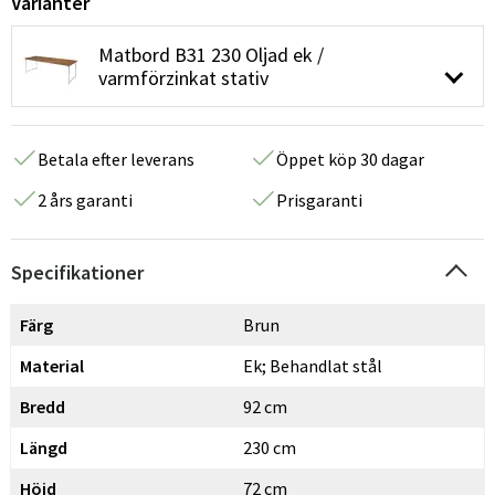
Varianter
Matbord B31 230 Oljad ek /
varmförzinkat stativ
Betala efter leverans
Öppet köp 30 dagar
2 års garanti
Prisgaranti
Specifikationer
Färg
Brun
Material
Ek; Behandlat stål
Bredd
92 cm
Längd
230 cm
Höjd
72 cm