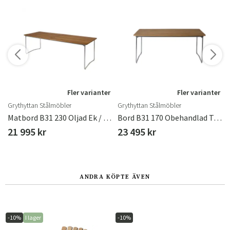
r
Fler varianter
Fler varianter
Grythyttan Stålmöbler
Grythyttan Stålmöbler
Varmförzinkat
Matbord B31 230 Oljad Ek / Varmförzinkat Stativ
Bord B31 170 Obehandlad Teak / Varmförzinkat Stativ
21 995 kr
23 495 kr
ANDRA KÖPTE ÄVEN
-10%
I lager
-10%