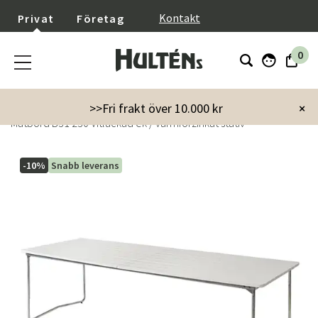
}
Kontakt
Privat
Företag
0
Startsida
Utemöbler
Utebord
Matbord
>>Fri frakt över 10.000 kr
×
Matbord B31 230 Vitlackad ek / varmförzinkat stativ
-10%
Snabb leverans