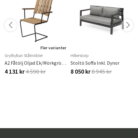
r
Fler varianter
Grythyttan Stålmöbler
Hillerstorp
ster
A2 Fåtölj Oljad Ek/Mörkgrönt Stativ
Stoltö Soffa Inkl. Dynor
4 131 kr
4 590 kr
8 050 kr
8 945 kr