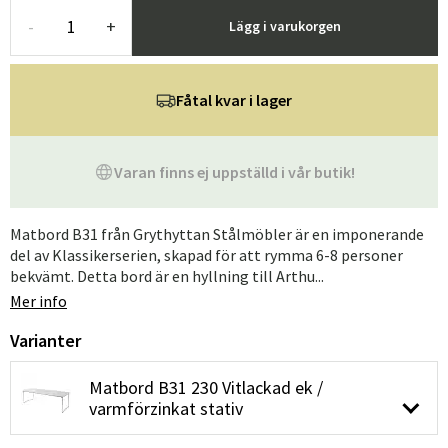
-
+
Lägg i varukorgen
Fåtal kvar i lager
Varan finns ej uppställd i vår butik!
Matbord B31 från Grythyttan Stålmöbler är en imponerande
del av Klassikerserien, skapad för att rymma 6-8 personer
bekvämt. Detta bord är en hyllning till Arthu...
Mer info
Varianter
Matbord B31 230 Vitlackad ek /
varmförzinkat stativ