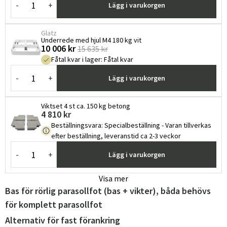
-
+
Lägg i varukorgen
Glatz
Underrede med hjul M4 180 kg vit
10 006 kr
15 635 kr
Fåtal kvar i lager
:
Fåtal kvar
-
+
Lägg i varukorgen
Viktset 4 st ca. 150 kg betong
4 810 kr
Beställningsvara
:
Specialbeställning - Varan tillverkas
efter beställning, leveranstid ca 2-3 veckor
-
+
Lägg i varukorgen
Visa mer
Bas för rörlig parasollfot (bas + vikter), båda behövs
för komplett parasollfot
Alternativ för fast förankring