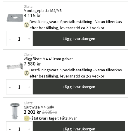
Glatz
Montageplatta M4/M8
4 115 kr
Beställningsvara
:
Specialbeställning - Varan tillverkas
efter beställning, leveranstid ca 2-3 veckor
-
+
Lägg i varukorgen
Glatz
Väggfäste M4 480mm galvat
7 580 kr
Beställningsvara
:
Specialbeställning - Varan tillverkas
efter beställning, leveranstid ca 2-3 veckor
-
+
Lägg i varukorgen
Glatz
Gjuthylsa M4 Galv
2 201 kr
2 935 kr
Fåtal kvar i lager
:
Fåtal kvar
-
+
Lägg i varukorgen