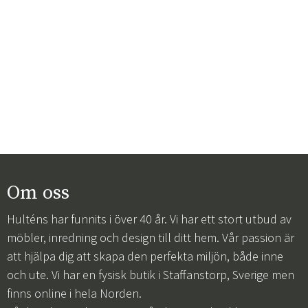
Om oss
Hulténs har funnits i över 40 år. Vi har ett stort utbud av
möbler, inredning och design till ditt hem. Vår passion är
att hjälpa dig att skapa den perfekta miljön, både inne
och ute. Vi har en fysisk butik i Staffanstorp, Sverige men
finns online i hela Norden.