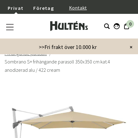
}
Kontakt
Privat
Företag
0
Startsida
Trädgård
Parasoll & Tillbehör
>>Fri frakt över 10.000 kr
×
Frihängande parasoll
Sombrano S+ frihängande parasoll 350x350 cm kat.4
anodizerad alu / 422 cream