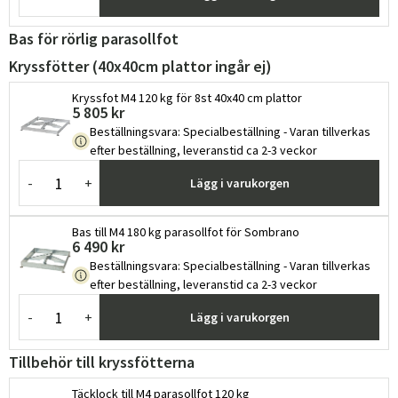
Bas för rörlig parasollfot
Kryssfötter (40x40cm plattor ingår ej)
Kryssfot M4 120 kg för 8st 40x40 cm plattor
5 805 kr
Beställningsvara
:
Specialbeställning - Varan tillverkas
efter beställning, leveranstid ca 2-3 veckor
-
+
Lägg i varukorgen
Sverige
Danmark
Bas till M4 180 kg parasollfot för Sombrano
Norge
Suomi
6 490 kr
Beställningsvara
:
Specialbeställning - Varan tillverkas
efter beställning, leveranstid ca 2-3 veckor
-
+
Lägg i varukorgen
Tillbehör till kryssfötterna
Täcklock till M4 parasollfot 120 kg