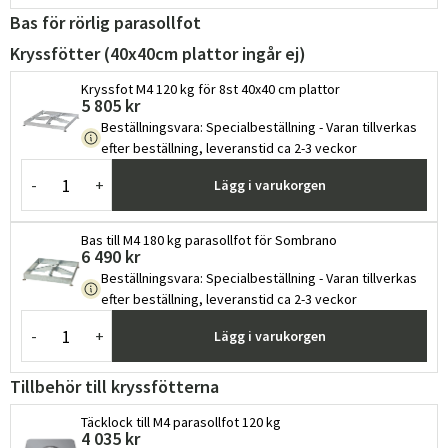
Bas för rörlig parasollfot
Kryssfötter (40x40cm plattor ingår ej)
Kryssfot M4 120 kg för 8st 40x40 cm plattor
5 805 kr
Beställningsvara
:
Specialbeställning - Varan tillverkas
efter beställning, leveranstid ca 2-3 veckor
-
+
Lägg i varukorgen
Sverige
Danmark
Bas till M4 180 kg parasollfot för Sombrano
Norge
Suomi
6 490 kr
Beställningsvara
:
Specialbeställning - Varan tillverkas
efter beställning, leveranstid ca 2-3 veckor
-
+
Lägg i varukorgen
Tillbehör till kryssfötterna
Täcklock till M4 parasollfot 120 kg
4 035 kr