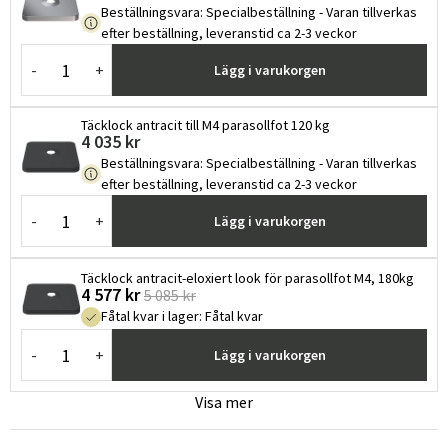
Beställningsvara
:
Specialbeställning - Varan tillverkas
efter beställning, leveranstid ca 2-3 veckor
-
+
Lägg i varukorgen
Täcklock antracit till M4 parasollfot 120 kg
4 035 kr
Beställningsvara
:
Specialbeställning - Varan tillverkas
efter beställning, leveranstid ca 2-3 veckor
-
+
Lägg i varukorgen
Täcklock antracit-eloxiert look för parasollfot M4, 180kg
4 577 kr
5 085 kr
Fåtal kvar i lager
:
Fåtal kvar
-
+
Lägg i varukorgen
Visa mer