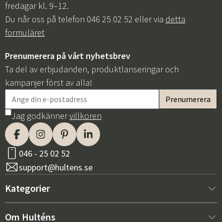
fredagar kl. 9–12.
Du når oss på telefon 046 25 02 52 eller via
detta
formuläret
Prenumerera på vårt nyhetsbrev
Ta del av erbjudanden, produktlanseringar och
kampanjer först av alla!
Jag godkänner
villkoren
046 - 25 02 52
support@hultens.se
Kategorier
Nytt hos oss
Om Hulténs