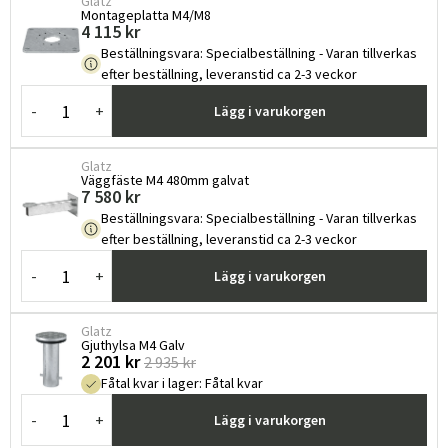
Glatz
Montageplatta M4/M8
4 115 kr
Beställningsvara
:
Specialbeställning - Varan tillverkas
efter beställning, leveranstid ca 2-3 veckor
-
+
Lägg i varukorgen
Glatz
Väggfäste M4 480mm galvat
7 580 kr
Beställningsvara
:
Specialbeställning - Varan tillverkas
efter beställning, leveranstid ca 2-3 veckor
-
+
Lägg i varukorgen
Glatz
Gjuthylsa M4 Galv
2 201 kr
2 935 kr
Fåtal kvar i lager
:
Fåtal kvar
-
+
Lägg i varukorgen