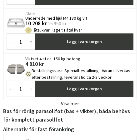
Glatz
Underrede med hjul M4 180 kg vit
10 208 kr
15 950 kr
Fåtal kvar i lager
:
Fåtal kvar
-
+
Lägg i varukorgen
Viktset 4 st ca. 150 kg betong
4 810 kr
Beställningsvara
:
Specialbeställning - Varan tillverkas
efter beställning, leveranstid ca 2-3 veckor
-
+
Lägg i varukorgen
Visa mer
Bas för rörlig parasollfot (bas + vikter), båda behövs
för komplett parasollfot
Alternativ för fast förankring