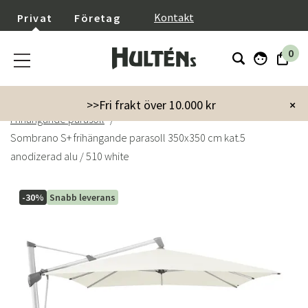
}
Kontakt
Privat
Företag
0
Startsida
Trädgård
Parasoll & Tillbehör
>>Fri frakt över 10.000 kr
×
Frihängande parasoll
Sombrano S+ frihängande parasoll 350x350 cm kat.5
anodizerad alu / 510 white
-30%
Snabb leverans