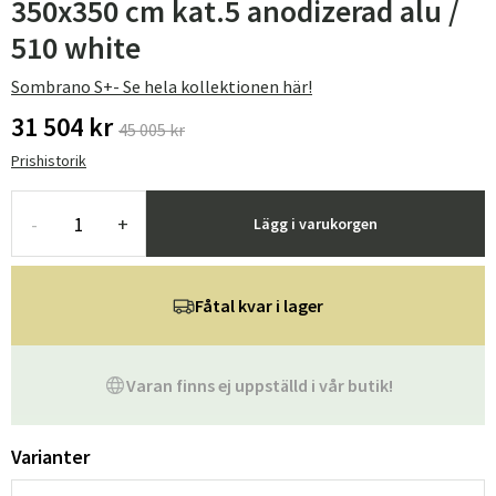
350x350 cm kat.5 anodizerad alu /
510 white
Sombrano S+- Se hela kollektionen här!
31 504 kr
45 005 kr
Prishistorik
-
+
Lägg i varukorgen
Fåtal kvar i lager
Varan finns ej uppställd i vår butik!
Varianter