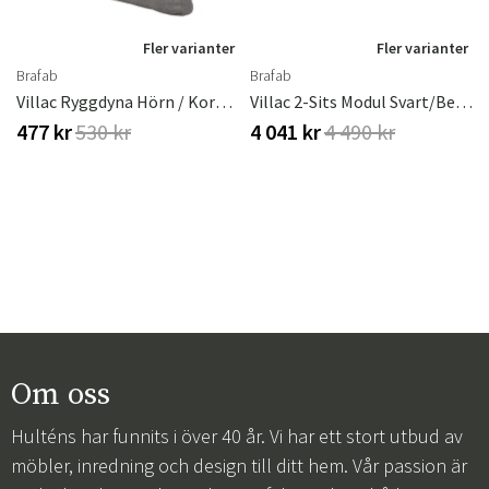
r
Fler varianter
Fler varianter
Brafab
Brafab
Villac Ryggdyna Hörn / Kort Beige
Villac 2-Sits Modul Svart/beige
477 kr
530 kr
4 041 kr
4 490 kr
Om oss
Hulténs har funnits i över 40 år. Vi har ett stort utbud av
möbler, inredning och design till ditt hem. Vår passion är