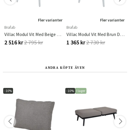
r
Fler varianter
Fler varianter
Brafab
Brafab
Villac Modul Vit Med Beige Dyna
Villac Modul Vit Med Brun Dyna
2 516 kr
2 795 kr
1 365 kr
2 730 kr
ANDRA KÖPTE ÄVEN
-10%
-10%
I lager