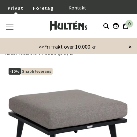
}
Kontakt
Privat
Företag
0
Startsida
Utemöbler
Soffor
Moduler
>>Fri frakt över 10.000 kr
×
Villac modul svart med beige dyna
-10%
Snabb leverans