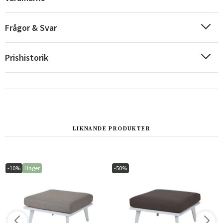
Frågor & Svar
Prishistorik
LIKNANDE PRODUKTER
Sverige
Danmark
Norge
Suomi
-10%
I lager
-50%