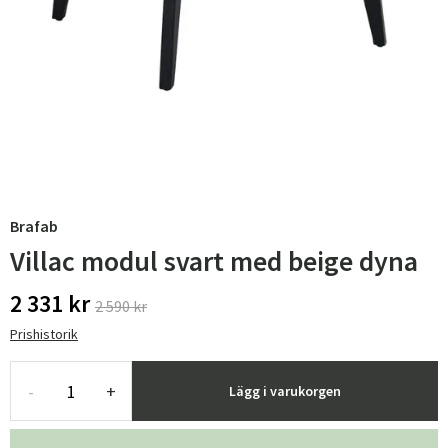
Brafab
Villac modul svart med beige dyna
2 331 kr
2 590 kr
Prishistorik
-
+
Lägg i varukorgen