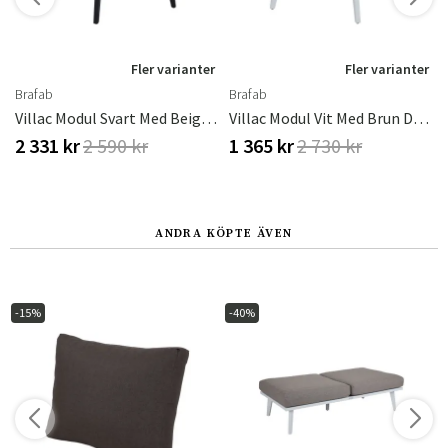
r
Fler varianter
Fler varianter
Brafab
Brafab
Villac Modul Svart Med Beige Dyna
Villac Modul Vit Med Brun Dyna
2 331 kr
2 590 kr
1 365 kr
2 730 kr
ANDRA KÖPTE ÄVEN
-15%
-40%