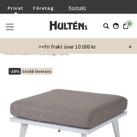
}
Kontakt
Privat
Företag
0
Startsida
Utemöbler
Soffor
Moduler
>>Fri frakt över 10.000 kr
×
Villac modul vit med beige dyna
-10%
Snabb leverans