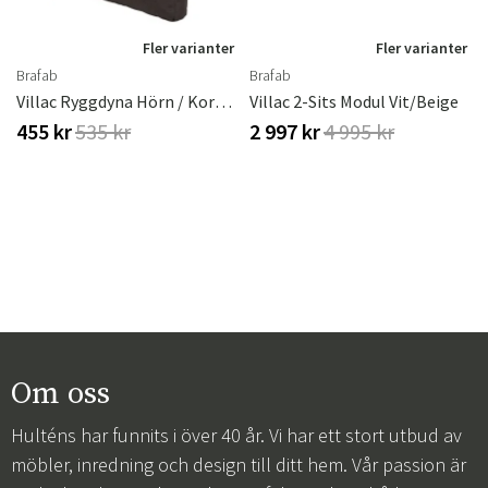
r
Fler varianter
Fler varianter
Brafab
Brafab
Villac Ryggdyna Hörn / Kort Brun
Villac 2-Sits Modul Vit/beige
455 kr
535 kr
2 997 kr
4 995 kr
Om oss
Hulténs har funnits i över 40 år. Vi har ett stort utbud av
möbler, inredning och design till ditt hem. Vår passion är