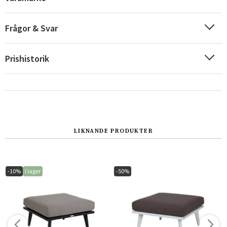
Frågor & Svar
Prishistorik
LIKNANDE PRODUKTER
Sverige
Danmark
Norge
Suomi
-10%
I lager
-50%