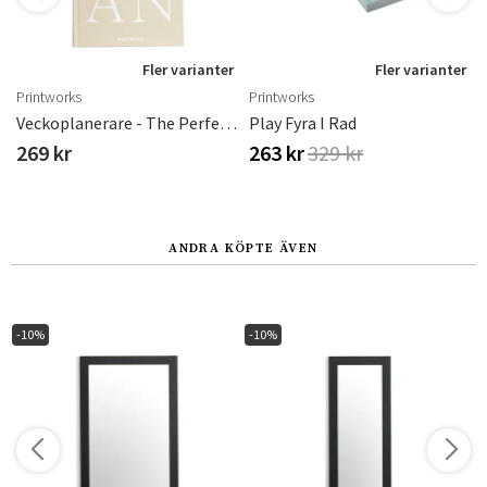
r
Fler varianter
Fler varianter
Printworks
Printworks
Veckoplanerare - The Perfect Plan Beige
Play Fyra I Rad
269 kr
263 kr
329 kr
ANDRA KÖPTE ÄVEN
-10%
-10%