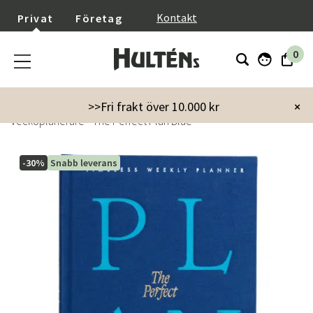
}
Kontakt
Privat
Företag
0
Startsida
Inredning
Dekoration
>>Fri frakt över 10.000 kr
×
Veckoplanerare - The Perfect Plan Blue
-30%
Snabb leverans