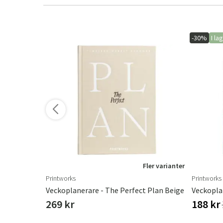
-30%
I la
ler varianter
Fler varianter
Printworks
Printworks
Veckoplanerare - The Perfect Plan Beige
Veckopla
269 kr
188 kr