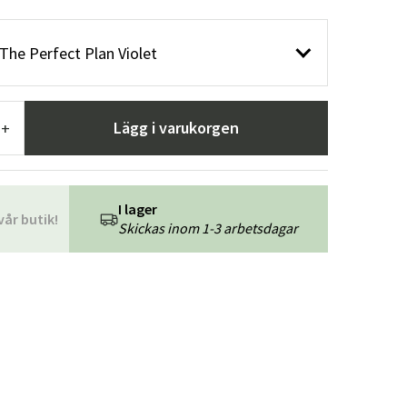
r
Trädgårdsredskap
Hallmöbler
The Perfect Plan Violet
ning
Lägg i varukorgen
+
I lager
vår butik!
Skickas inom 1-3 arbetsdagar