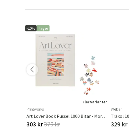
-20%
I lager
ler varianter
Fler varianter
Printworks
Weber
ter
Art Lover Book Pussel 1000 Bitar - Morning Fields
Träkol 1
303 kr
379 kr
329 kr