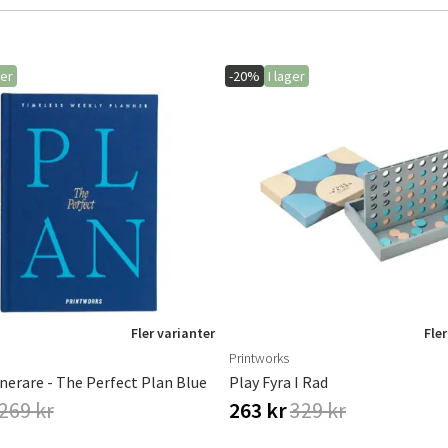
ger
-20%
I lager
Sverige
Danmark
Norge
Suomi
Fler varianter
Fler
Printworks
nerare - The Perfect Plan Blue
Play Fyra I Rad
269 kr
263 kr
329 kr