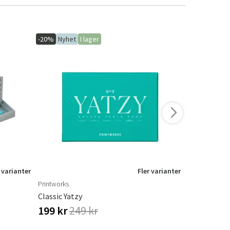
-20%
Nyhet
I lager
 varianter
Fler varianter
Printworks
Printworks
Classic Yatzy
Domino Cla
199 kr
249 kr
349 kr