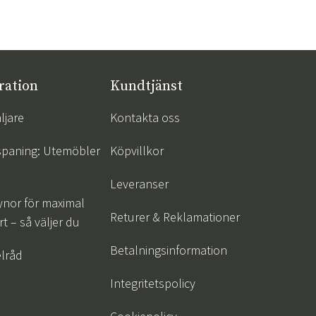
ration
Kundtjänst
ljare
Kontakta oss
spaning: Utemöbler
Köpvillkor
Leveranser
ynor för maximal
Returer & Reklamationer
t – så väljer du
Betalningsinformation
lråd
Integritetspolicy