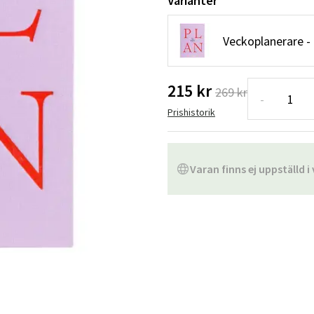
Varianter
Hängstolar
Badrumsmatto
Veckoplanerare - 
er
Underhållsprodukter
Småförvaring
Badrumsinred
215 kr
269 kr
-
Prishistorik
Varan finns ej uppställd i 