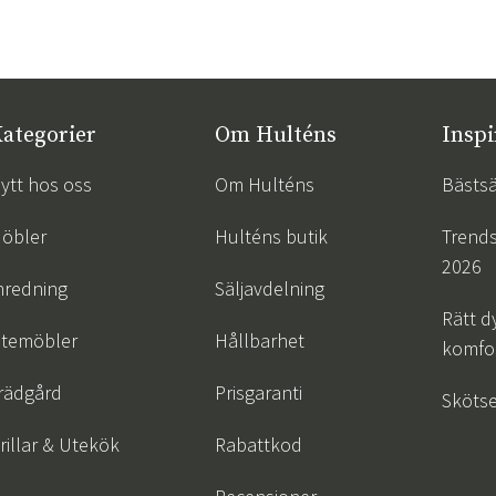
ategorier
Om Hulténs
Inspi
ytt hos oss
Om Hulténs
Bästsä
öbler
Hulténs butik
Trend
2026
nredning
Säljavdelning
Rätt d
temöbler
Hållbarhet
komfor
rädgård
Prisgaranti
Skötse
rillar & Utekök
Rabattkod