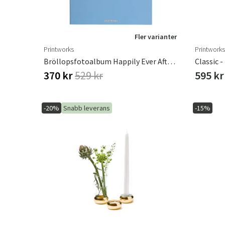
Fler varianter
Printworks
Printworks
Bröllopsfotoalbum Happily Ever After Blue
Classic -
370 kr
529 kr
595 kr
-20%
Snabb leverans
-15%