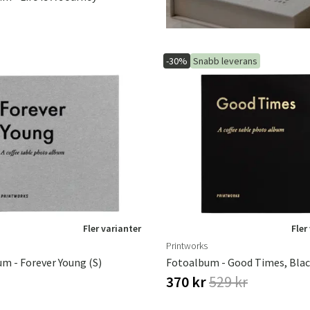
-30%
Snabb leverans
Fler varianter
Fler
Printworks
m - Forever Young (S)
Fotoalbum - Good Times, Blac
370 kr
529 kr