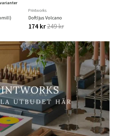
 varianter
Printworks
omill)
Doftljus Volcano
174 kr
249 kr