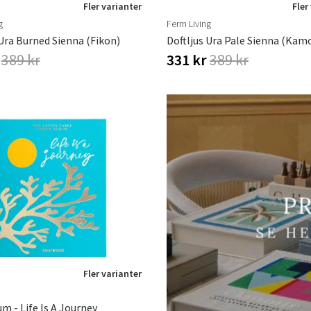
Fler varianter
Fler
g
Ferm Living
 Ura Burned Sienna (Fikon)
Doftljus Ura Pale Sienna (Kam
r
389 kr
331 kr
389 kr
Fler varianter
m - Life Is A Journey