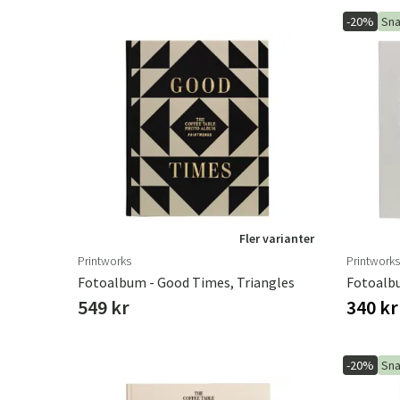
-20%
Sna
Fler varianter
Printworks
Printworks
Fotoalbum - Good Times, Triangles
Fotoalbu
549 kr
340 k
-20%
Sna