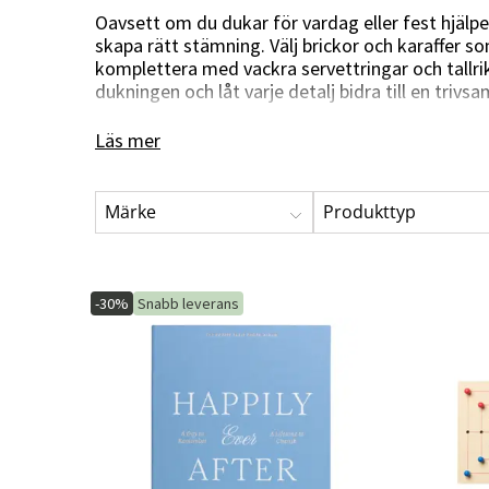
Serveringsvagnar
Hammockdynor
Oavsett om du dukar för vardag eller fest hjälpe
Bordsskivor
skapa rätt stämning. Välj brickor och karaffer s
Skötsel & Förvaring
Sovrumsmöbler
Konstväxter
Matgrupper
Gå bort-present
komplettera med vackra servettringar och tallr
Bordsunderrede
dukningen och låt varje detalj bidra till en trivs
Dynboxar
Sänggavlar
Kransar
Dynväskor
Snittblommor & kvistar
Högkvalitativa gå bort-presenter gör det enkelt
Läs mer
Oljor & Färg
Blommande kruk- &
funktioner med en elegant känsla. Genomtänkta 
hängväxter
förhöjer både serveringen och upplevelsen runt 
Impregnering
Gröna kruk- & hängväxter
Märke
Produkttyp
Rengöringsmedel
Skapa en personlig och inbjudande dukning där va
Träd
Redskapsskjul
varje måltid blir något att minnas.
Dekoration & tillbehör
Reservdelar
Julgranar
-30%
Snabb leverans