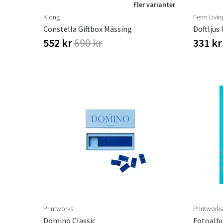
Fler varianter
Klong
Ferm Livin
Constella Giftbox Mässing
Doftljus
552 kr
690 kr
331 k
Printworks
Printworks
Domino Classic
Fotoalbu