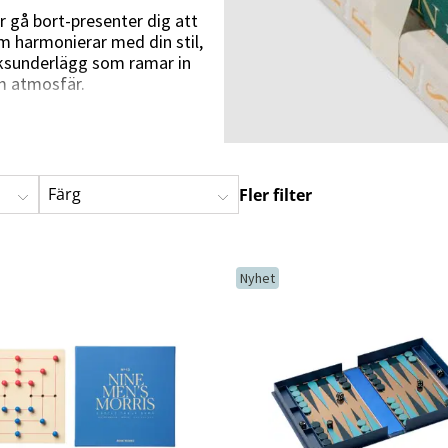
Hängstolar
Badrumsmatto
r gå bort-presenter dig att
om harmonierar med din stil,
er
Underhållsprodukter
Småförvaring
Badrumsinred
iksunderlägg som ramar in
am atmosfär.
 att kombinera praktiska
materialval och tidlös design
bordet.
Färg
Fler filter
rje detalj får ta plats och där
Nyhet