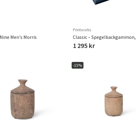
Printworks
 Nine Men's Morris
1 295 kr
-15%