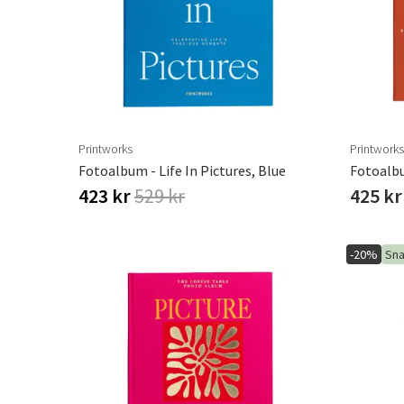
Printworks
Printworks
Fotoalbum - Life In Pictures, Blue
423 kr
529 kr
425 kr
-20%
Sna