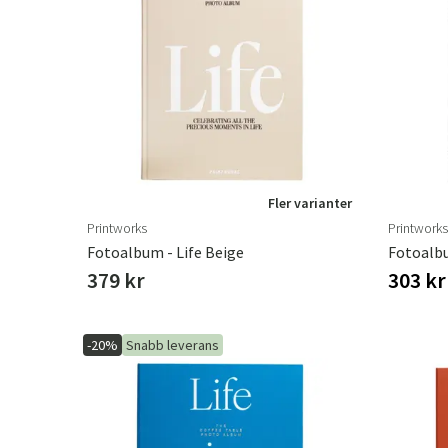
Fler varianter
Printworks
Printworks
Fotoalbum - Life Beige
Fotoalbu
379 kr
303 k
-20%
Snabb leverans