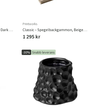
Printworks
Classic – Spegelbackgammon, Dark Blue/Copper Printworks
Classic – Spegelbackgammon, Beige/clear
1 295 kr
-30%
Snabb leverans