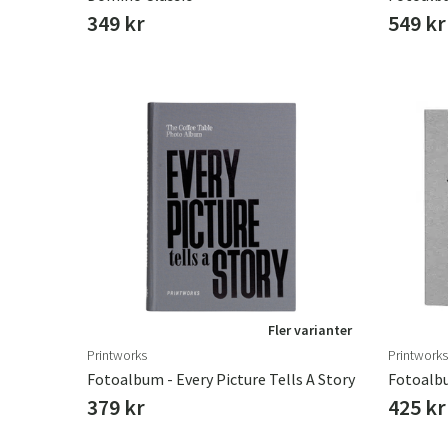
349 kr
549 kr
Fler varianter
Printworks
Printworks
Fotoalbum - Every Picture Tells A Story
Fotoalbu
379 kr
425 kr