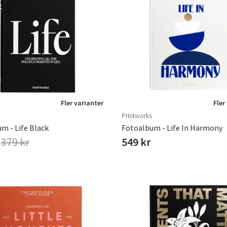
Fler varianter
Fler
Printworks
m - Life Black
Fotoalbum - Life In Harmony
r
379 kr
549 kr