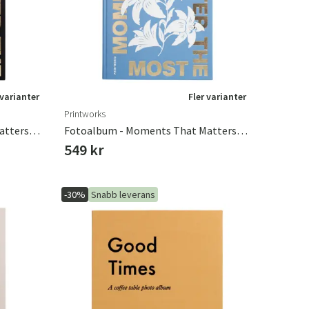
 varianter
Fler varianter
Printworks
Fotoalbum - Moments That Matters The Most Black
Fotoalbum - Moments That Matters The Most Blue
549 kr
-30%
Snabb leverans