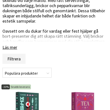
skillnad vid varje måltid. Med rätt servettringar,
tallriksunderlägg, brickor och pepparkvarnar blir
dukningen både stilfull och genomtänkt. Dessa tillbehör
skapar en inbjudande helhet där både funktion och
estetik samspelar.
Oavsett om du dukar för vardag eller fest hjälper gå
bort-presenter dig att skapa rätt stämning. Välj brickor
och karaffer som harmonierar med din stil, komplettera
med vackra servettringar och tallriksunderlägg som
Läs mer
ramar in dukningen och låt varje detalj bidra till en
trivsam atmosfär.
Filtrera
Högkvalitativa gå bort-presenter gör det enkelt att
kombinera praktiska funktioner med en elegant känsla.
Genomtänkta materialval och tidlös design förhöjer
både serveringen och upplevelsen runt bordet.
-30%
Snabb leverans
Skapa en personlig och inbjudande dukning där varje
detalj får ta plats och där varje måltid blir något att
minnas.