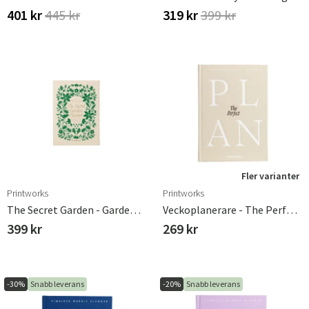
401 kr
445 kr
319 kr
399 kr
Fler varianter
Printworks
Printworks
The Secret Garden - Garden Journal
Veckoplanerare - The Perfect Plan Beige
399 kr
269 kr
-30%
Snabb leverans
-20%
Snabb leverans