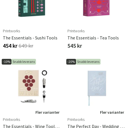
Printworks
Printworks
The Essentials - Sushi Tools
The Essentials - Tea Tools
454 kr
649 kr
545 kr
-10%
Snabb leverans
-20%
Snabb leverans
Fler varianter
Fler varianter
Printworks
Printworks
The Essentials - Wine Tools Beige
The Perfect Day - Wedding Planner