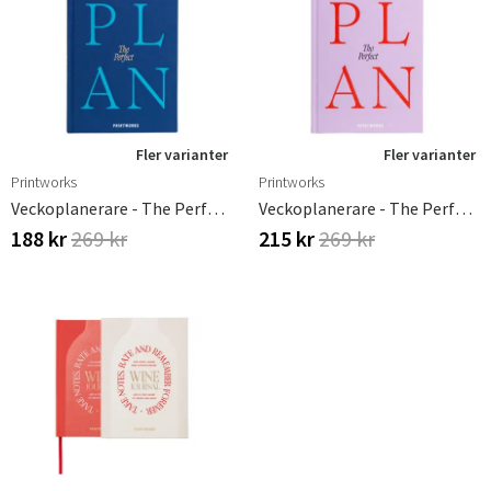
Sverige
Danmark
Norge
Suomi
Fler varianter
Fler varianter
Printworks
Printworks
Veckoplanerare - The Perfect Plan Blue
Veckoplanerare - The Perfect Plan Violet
188 kr
269 kr
215 kr
269 kr