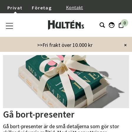
}
Kontakt
Privat
Företag
0
Startsida
Inredning
Gå bort-presenter
>>Fri frakt över 10.000 kr
×
Gå bort-presenter
Gå bort-presenter är de små detaljerna som gör stor