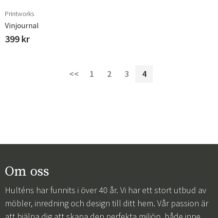
Printworks
Vinjournal
399 kr
<<
1
2
3
4
Om oss
Hulténs har funnits i över 40 år. Vi har ett stort utbud av
möbler, inredning och design till ditt hem. Vår passion är
att hjälpa dig att skapa den perfekta miljön, både inne